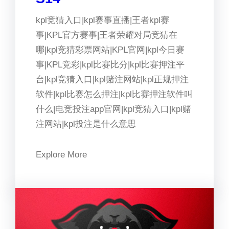
kpl竞猜入口|kpl赛事直播|王者kpl赛
事|KPL官方赛事|王者荣耀对局竞猜在
哪|kpl竞猜彩票网站|KPL官网|kpl今日赛
事|KPL竞彩|kpl比赛比分|kpl比赛押注平
台|kpl竞猜入口|kpl赌注网站|kpl正规押注
软件|kpl比赛怎么押注|kpl比赛押注软件叫
什么|电竞投注app官网|kpl竞猜入口|kpl赌
注网站|kpl投注是什么意思
Explore More