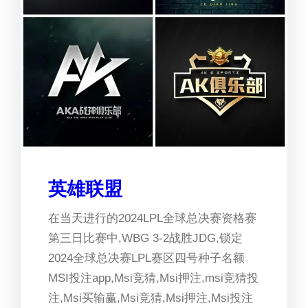
英雄联盟
在当天进行的2024LPL全球总决赛资格赛
第三日比赛中,WBG 3-2战胜JDG,锁定
2024全球总决赛LPL赛区四号种子名额
MSI投注app,Msi竞猜,Msi押注,msi竞猜投
注,Msi买输赢,Msi竞猜,Msi押注,Msi投注