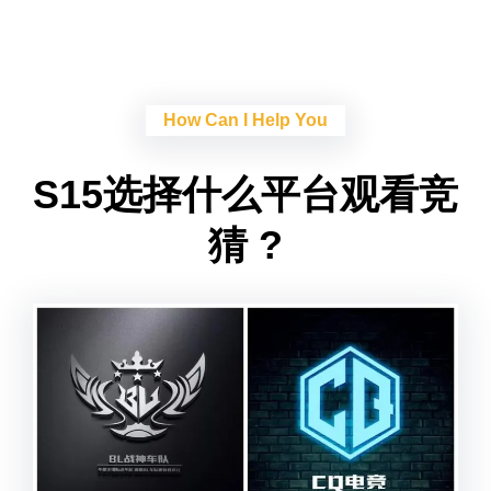
How Can I Help You
S15选择什么平台观看竞
猜 ?