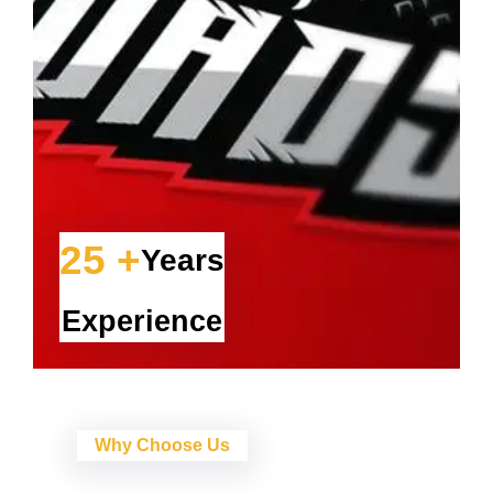
25 +
Years
Experience
Why Choose Us