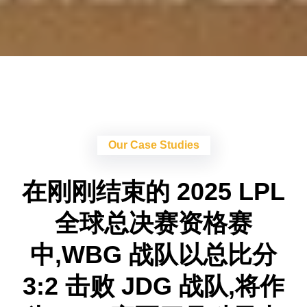
Our Case Studies
在刚刚结束的 2025 LPL
全球总决赛资格赛
中,WBG 战队以总比分
3:2 击败 JDG 战队,将作