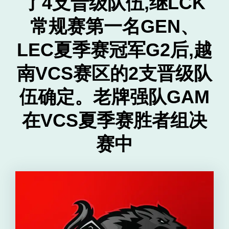
了4支晋级队伍,继LCK
常规赛第一名GEN、
LEC夏季赛冠军G2后,越
南VCS赛区的2支晋级队
伍确定。老牌强队GAM
在VCS夏季赛胜者组决
赛中