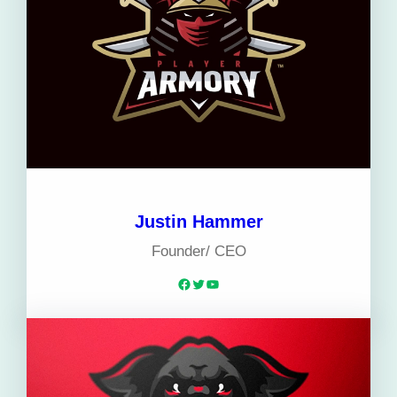
Justin Hammer
Founder/ CEO
Facebook
Twitter
YouTube