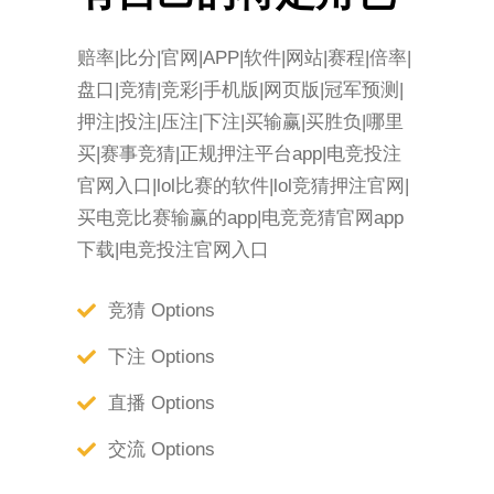
赔率|比分|官网|APP|软件|网站|赛程|倍率|
盘口|竞猜|竞彩|手机版|网页版|冠军预测|
押注|投注|压注|下注|买输赢|买胜负|哪里
买|赛事竞猜|正规押注平台app|电竞投注
官网入口|lol比赛的软件|lol竞猜押注官网|
买电竞比赛输赢的app|电竞竞猜官网app
下载|电竞投注官网入口
竞猜 Options
下注 Options
直播 Options
交流 Options