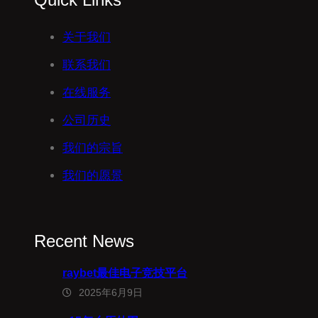
关于我们
联系我们
在线服务
公司历史
我们的宗旨
我们的愿景
Recent News
raybet最佳电子竞技平台
2025年6月9日