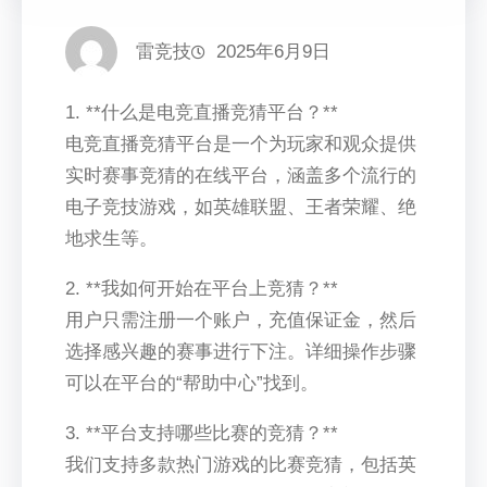
雷竞技
2025年6月9日
1. **什么是电竞直播竞猜平台？**
电竞直播竞猜平台是一个为玩家和观众提供
实时赛事竞猜的在线平台，涵盖多个流行的
电子竞技游戏，如英雄联盟、王者荣耀、绝
地求生等。
2. **我如何开始在平台上竞猜？**
用户只需注册一个账户，充值保证金，然后
选择感兴趣的赛事进行下注。详细操作步骤
可以在平台的“帮助中心”找到。
3. **平台支持哪些比赛的竞猜？**
我们支持多款热门游戏的比赛竞猜，包括英