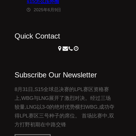
s15怎么压外围
2025年6月9日
Quick Contact
Subscribe Our Newsletter
8月31日,S15全球总决赛的LPL赛区资格赛
上,WBG与LNG展开了激烈对决。经过三场
较量,LNG以3-0的绝对优势横扫WBG,成功夺
得LPL赛区三号种子的席位。 首场比赛中,双
方打野初期在中路交锋