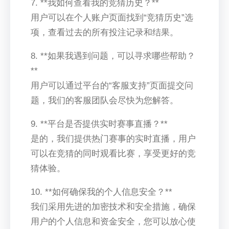
7. **我如何查看我的竞猜历史？**
用户可以在个人账户页面找到“竞猜历史”选
项，查看过去的所有投注记录和结果。
8. **如果我遇到问题，可以寻求哪些帮助？
**
用户可以通过平台的“客服支持”页面提交问
题，我们的客服团队会尽快为您解答。
9. **平台是否提供实时赛事直播？**
是的，我们提供热门赛事的实时直播，用户
可以在竞猜的同时观看比赛，享受更好的竞
猜体验。
10. **如何确保我的个人信息安全？**
我们采用先进的加密技术和安全措施，确保
用户的个人信息和资金安全，您可以放心使