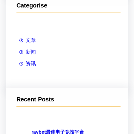
Categorise
文章
新闻
资讯
Recent Posts
raybet最佳电子竞技平台