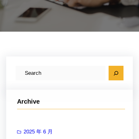
搜
索
Archive
2025 年 6 月