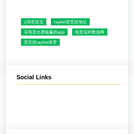
JJB竞技宝
raybet雷竞技地址
买电竞比赛输赢的app
电竞实时数据网
雷竞技raybet体育
Social Links
Facebook
Twitter
LinkedIn
Instagram