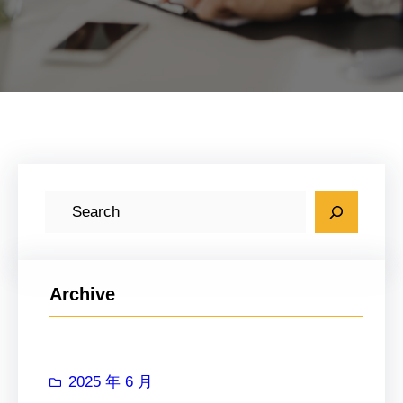
搜
索
Archive
2025 年 6 月