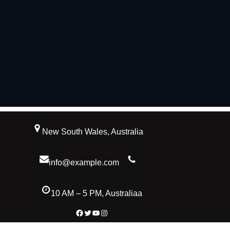
New South Wales, Australia
info@example.com
10 AM – 5 PM, Australiaa
Facebook
Twitter
YouTube
Instagram