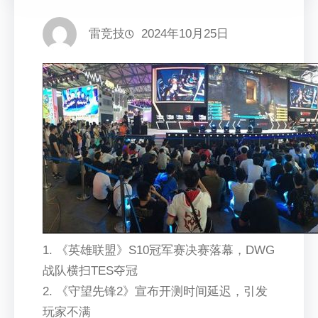
雷竞技
2024年10月25日
1. 《英雄联盟》S10冠军赛决赛落幕，DWG
战队横扫TES夺冠
2. 《守望先锋2》宣布开测时间延迟，引发
玩家不满