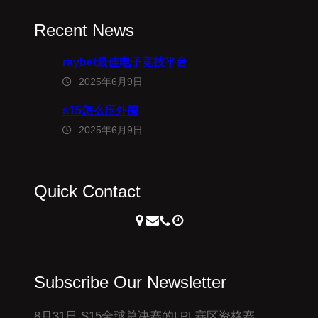
Recent News
raybet最佳电子竞技平台
2025年6月9日
s15怎么压外围
2025年6月9日
Quick Contact
Subscribe Our Newsletter
8月31日,S15全球总决赛的LPL赛区资格赛