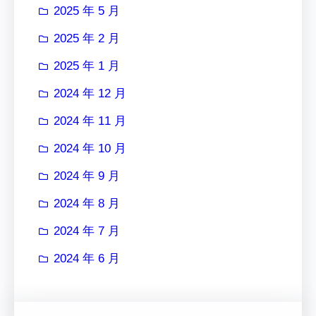
2025 年 5 月
2025 年 2 月
2025 年 1 月
2024 年 12 月
2024 年 11 月
2024 年 10 月
2024 年 9 月
2024 年 8 月
2024 年 7 月
2024 年 6 月