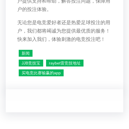
户提供支持和帮助，解答投注问题，保障用
户的投注体验。
无论您是电竞爱好者还是热爱足球投注的用
户，我们都将竭诚为您提供最优质的服务！
快来加入我们，体验刺激的电竞投注吧！
新闻
JJB竞技宝
raybet雷竞技地址
买电竞比赛输赢的app