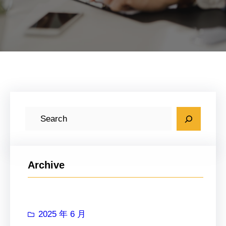
搜
索
Archive
2025 年 6 月