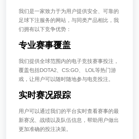
我们是一家致力于为用户提供安全、可靠的
足球下注服务的网站，与同类产品相比，我
们拥有以下竞争优势：
专业赛事覆盖
我们提供全球范围内的电子竞技赛事投注，
覆盖包括DOTA2、CS:GO、 LOL等热门游
戏，让用户可以随时随地参与电竞投注。
实时赛况跟踪
用户可以通过我们的平台实时查看赛事的最
新赛况、战绩以及队伍信息，帮助用户做出
更加准确的投注决策。