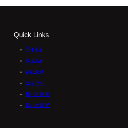
Quick Links
关于我们
联系我们
在线服务
公司历史
我们的宗旨
我们的愿景