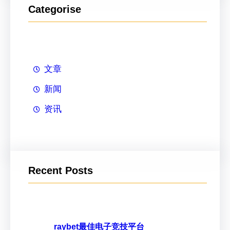
Categorise
文章
新闻
资讯
Recent Posts
raybet最佳电子竞技平台