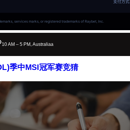
10 AM – 5 PM, Australiaa
OL)季中MSI冠军赛竞猜