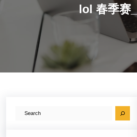
lol 春
搜
索