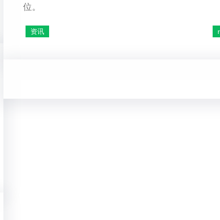
位。
资讯