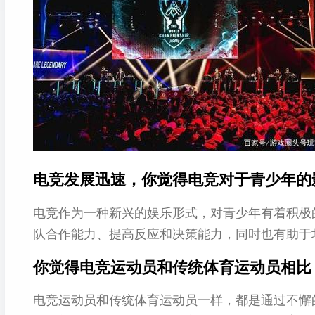
电竞发展迅速，你觉得电竞对于青少年的
电竞作为一种新兴的娱乐形式，对青少年有着积极
队合作能力、提高反应和决策能力，同时也有助于
你觉得电竞运动员和传统体育运动员相比
电竞运动员和传统体育运动员一样，都是通过不懈