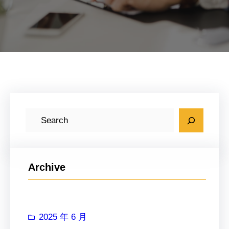
搜
索
Archive
2025 年 6 月