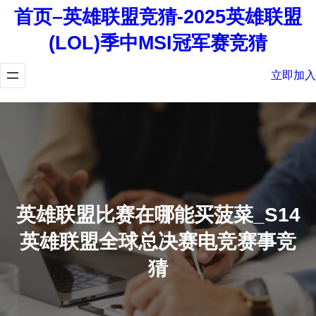
首页–英雄联盟竞猜-2025英雄联盟
(LOL)季中MSI冠军赛竞猜
立即加入
英雄联盟比赛在哪能买菠菜_S14
英雄联盟全球总决赛电竞赛事竞
猜