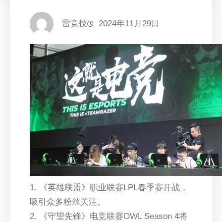
雷竞技
2024年11月29日
1. 《英雄联盟》职业联赛LPL春季赛开战，
吸引众多粉丝关注。
2. 《守望先锋》电竞联赛OWL Season 4将