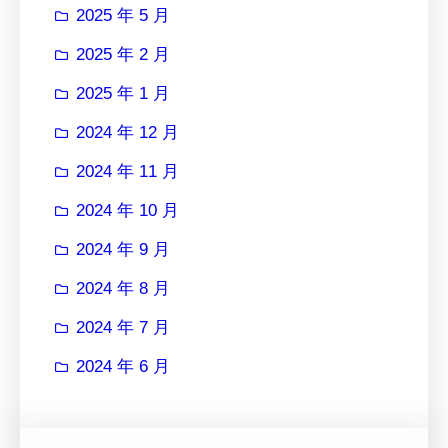
2025 年 5 月
2025 年 2 月
2025 年 1 月
2024 年 12 月
2024 年 11 月
2024 年 10 月
2024 年 9 月
2024 年 8 月
2024 年 7 月
2024 年 6 月