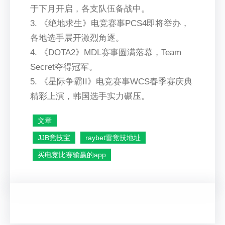
于下月开启，各支队伍备战中。
3. 《绝地求生》电竞赛事PCS4即将举办，
各地选手展开激烈角逐。
4. 《DOTA2》MDL赛事圆满落幕，Team
Secret夺得冠军。
5. 《星际争霸II》电竞赛事WCS春季赛庆典
精彩上演，韩国选手实力碾压。
文章
JJB竞技宝
raybet雷竞技地址
买电竞比赛输赢的app