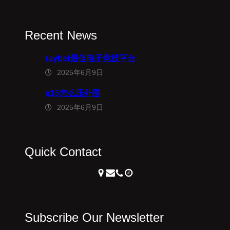
Recent News
raybet最佳电子竞技平台
2025年6月9日
s15怎么压外围
2025年6月9日
Quick Contact
Subscribe Our Newsletter