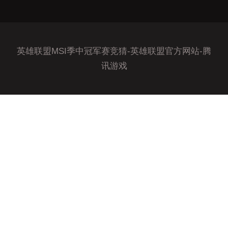
英雄联盟MSI季中冠军赛竞猜-英雄联盟官方网站-腾
讯游戏