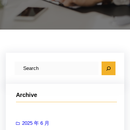
搜
索
Archive
2025 年 6 月