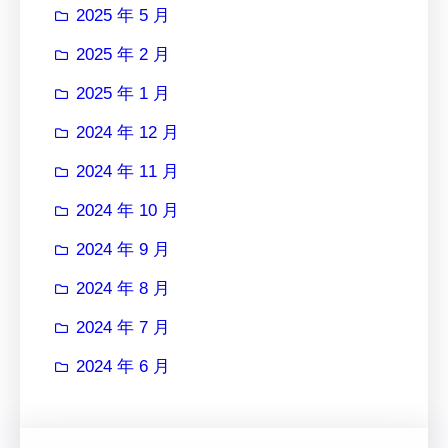
2025 年 5 月
2025 年 2 月
2025 年 1 月
2024 年 12 月
2024 年 11 月
2024 年 10 月
2024 年 9 月
2024 年 8 月
2024 年 7 月
2024 年 6 月