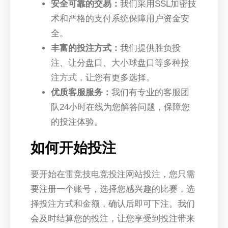
安全可靠的交易：
我们采用SSL加密技
术和严格的支付系统保障用户资金安
全。
丰富的投注方式：
我们提供胜负投
注、让分盘口、大小球盘口等多种投
注方式，让您有更多选择。
优质客服服务：
我们有专业的客服团
队24小时在线为您解答问题，保障您
的投注体验。
如何开始投注
要开始在雷竞技电竞投注网站投注，您只需
要注册一个账号，选择您感兴趣的比赛，选
择投注方式和金额，确认后即可下注。我们
会及时结算您的投注，让您享受到投注带来