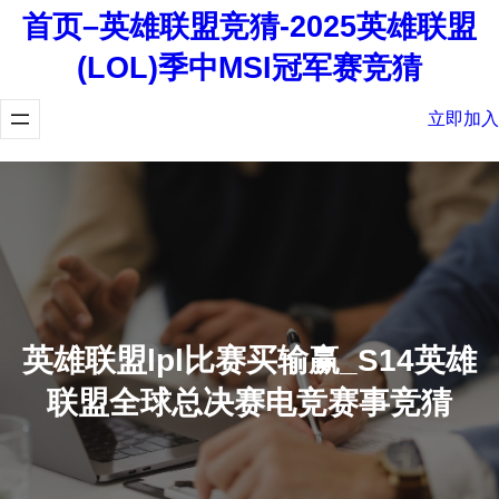
首页–英雄联盟竞猜-2025英雄联盟
(LOL)季中MSI冠军赛竞猜
立即加入
英雄联盟lpl比赛买输赢_S14英雄
联盟全球总决赛电竞赛事竞猜