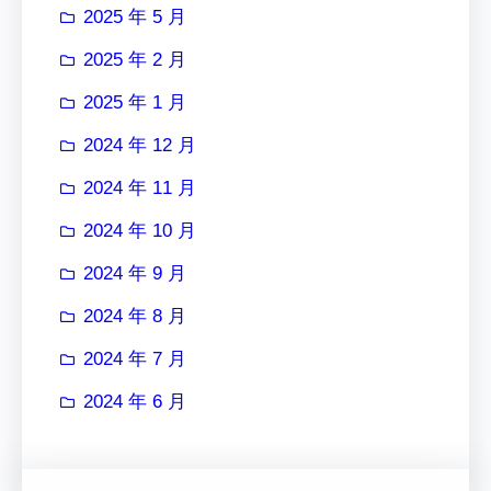
2025 年 5 月
2025 年 2 月
2025 年 1 月
2024 年 12 月
2024 年 11 月
2024 年 10 月
2024 年 9 月
2024 年 8 月
2024 年 7 月
2024 年 6 月