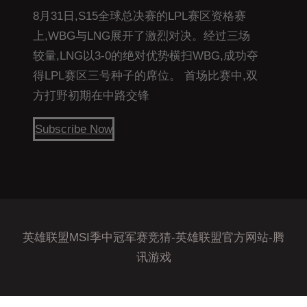
8月31日,S15全球总决赛的LPL赛区资格赛
上,WBG与LNG展开了激烈对决。经过三场
较量,LNG以3-0的绝对优势横扫WBG,成功夺
得LPL赛区三号种子的席位。 首场比赛中,双
方打野初期在中路交锋
Subscribe Now
英雄联盟MSI季中冠军赛竞猜-英雄联盟官方网站-腾
讯游戏