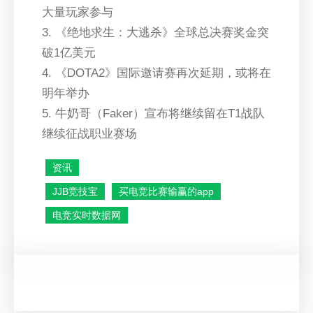
大量玩家参与
3. 《绝地求生：大逃杀》全球总决赛奖金突
破1亿美元
4. 《DOTA2》国际邀请赛再次延期，或将在
明年举办
5. 牛奶哥（Faker）宣布将继续留在T1战队
继续征战职业赛场
资讯
JJB竞技宝
买电竞比赛输赢的app
电竞实时数据网