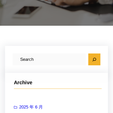
搜
索
Archive
2025 年 6 月