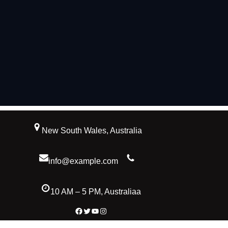
New South Wales, Australia
info@example.com
10 AM – 5 PM, Australiaa
Facebook
Twitter
YouTube
Instagram