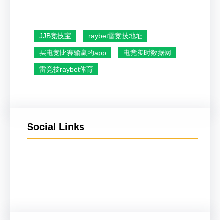
JJB竞技宝
raybet雷竞技地址
买电竞比赛输赢的app
电竞实时数据网
雷竞技raybet体育
Social Links
Facebook
Twitter
LinkedIn
Instagram