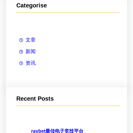
Categorise
文章
新闻
资讯
Recent Posts
raybet最佳电子竞技平台