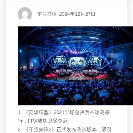
雷竞技
2024年12月27日
1. 《英雄联盟》2021全球总决赛在冰岛举
行，FPX成功卫冕夺冠
2. 《守望先锋2》正式发布测试版本，吸引