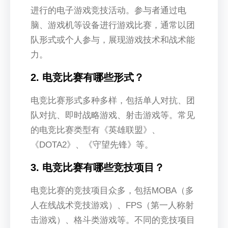
进行的电子游戏竞技活动。参与者通过电
脑、游戏机等设备进行游戏比赛，通常以团
队形式或个人参与，展现游戏技术和战术能
力。
2. 电竞比赛有哪些形式？
电竞比赛形式多种多样，包括单人对抗、团
队对抗、即时战略游戏、射击游戏等。常见
的电竞比赛类型有《英雄联盟》、
《DOTA2》、《守望先锋》等。
3. 电竞比赛有哪些竞技项目？
电竞比赛的竞技项目众多，包括MOBA（多
人在线战术竞技游戏）、FPS（第一人称射
击游戏）、格斗类游戏等。不同的竞技项目