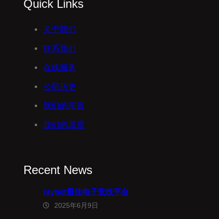
Quick Links
关于我们
联系我们
在线服务
公司历史
我们的宗旨
我们的愿景
Recent News
raybet最佳电子竞技平台
2025年6月9日