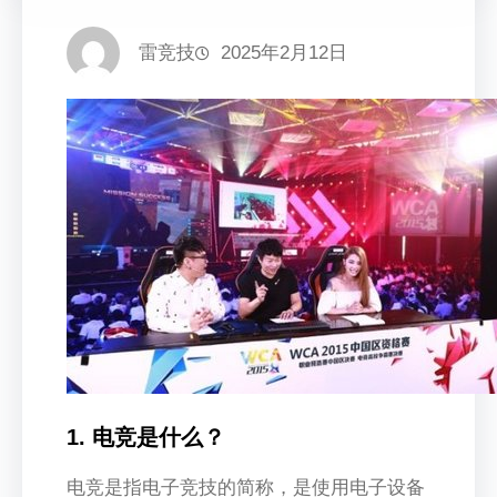
雷竞技
2025年2月12日
1. 电竞是什么？
电竞是指电子竞技的简称，是使用电子设备