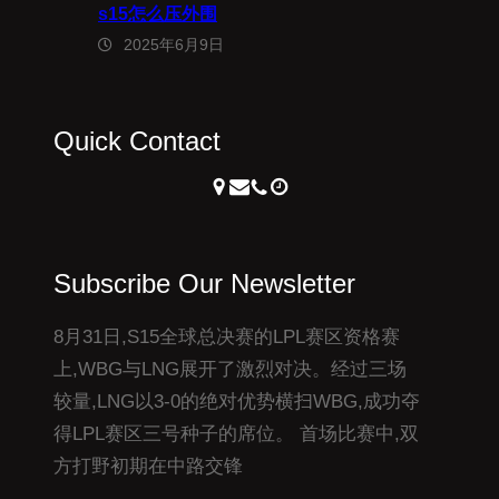
s15怎么压外围
2025年6月9日
Quick Contact
Subscribe Our Newsletter
8月31日,S15全球总决赛的LPL赛区资格赛
上,WBG与LNG展开了激烈对决。经过三场
较量,LNG以3-0的绝对优势横扫WBG,成功夺
得LPL赛区三号种子的席位。 首场比赛中,双
方打野初期在中路交锋