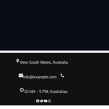
New South Wales, Australia
info@example.com
10 AM – 5 PM, Australiaa
Facebook
Twitter
YouTube
Instagram