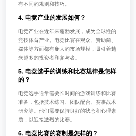
有不同的规则和技巧。
4. 电竞产业的发展如何？
电竞产业在近年来蓬勃发展，成为全球性的
竞技体育产业。电竞比赛在观众、赞助商、
媒体等方面都有庞大的市场规模，吸引着越
来越多的投资者和参与者。
5. 电竞选手的训练和比赛规律是怎样
的？
电竞选手通常需要长时间的游戏训练和比赛
准备，包括技术练习、团队配合、赛事战术
研究等。他们需要保持良好的状态和心理素
质，以迎接激烈的比赛。
6. 电竞比赛的赛制是怎样的？