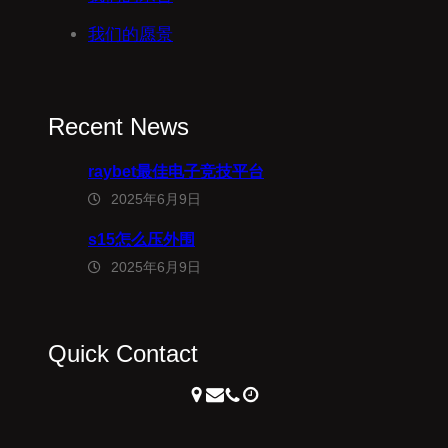
我们的愿景
Recent News
raybet最佳电子竞技平台
2025年6月9日
s15怎么压外围
2025年6月9日
Quick Contact