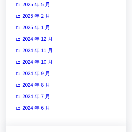
2025 年 5 月
2025 年 2 月
2025 年 1 月
2024 年 12 月
2024 年 11 月
2024 年 10 月
2024 年 9 月
2024 年 8 月
2024 年 7 月
2024 年 6 月