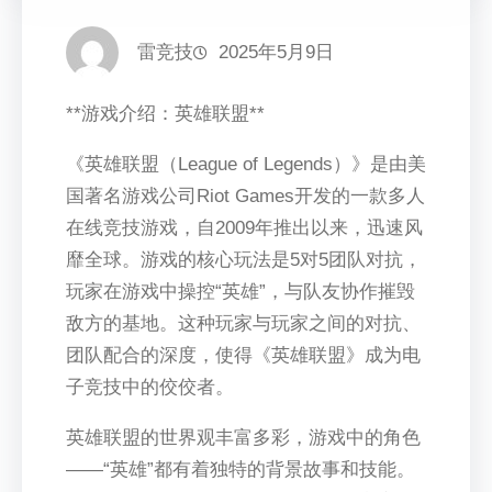
雷竞技
2025年5月9日
**游戏介绍：英雄联盟**
《英雄联盟（League of Legends）》是由美
国著名游戏公司Riot Games开发的一款多人
在线竞技游戏，自2009年推出以来，迅速风
靡全球。游戏的核心玩法是5对5团队对抗，
玩家在游戏中操控“英雄”，与队友协作摧毁
敌方的基地。这种玩家与玩家之间的对抗、
团队配合的深度，使得《英雄联盟》成为电
子竞技中的佼佼者。
英雄联盟的世界观丰富多彩，游戏中的角色
——“英雄”都有着独特的背景故事和技能。