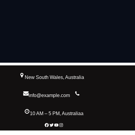
New South Wales, Australia
info@example.com
10 AM – 5 PM, Australiaa
Facebook
Twitter
YouTube
Instagram