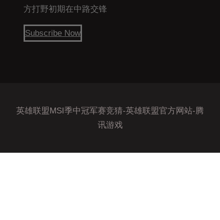
方打野初期在中路交锋
Subscribe Now
英雄联盟MSI季中冠军赛竞猜-英雄联盟官方网站-腾
讯游戏