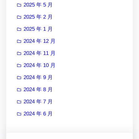
2025 年 5 月
2025 年 2 月
2025 年 1 月
2024 年 12 月
2024 年 11 月
2024 年 10 月
2024 年 9 月
2024 年 8 月
2024 年 7 月
2024 年 6 月