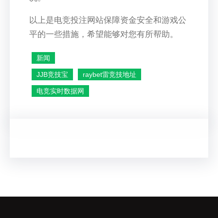
以上是电竞投注网站保障资金安全和游戏公
平的一些措施，希望能够对您有所帮助。
新闻
JJB竞技宝
raybet雷竞技地址
电竞实时数据网