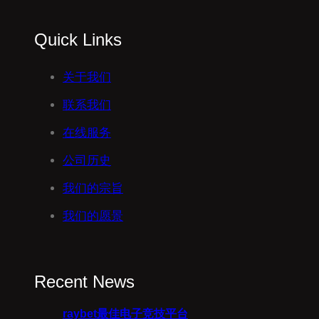
Quick Links
关于我们
联系我们
在线服务
公司历史
我们的宗旨
我们的愿景
Recent News
raybet最佳电子竞技平台