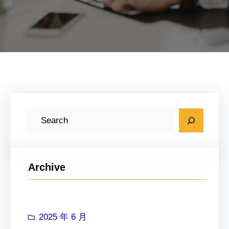
搜
索
Archive
2025 年 6 月