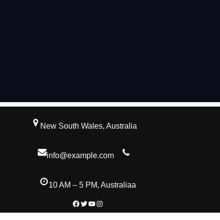
New South Wales, Australia
info@example.com
10 AM – 5 PM, Australiaa
Facebook
Twitter
YouTube
Instagram