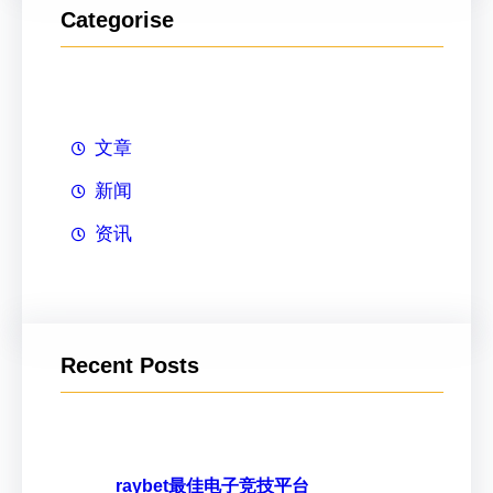
Categorise
文章
新闻
资讯
Recent Posts
raybet最佳电子竞技平台