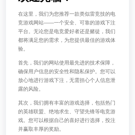
在这里，我们为您推荐一款类似雷竞技的电
竞游戏网站——一个安全、可靠的游戏下注
平台。无论您是电竞爱好者还是赌徒，我们
都将满足您的需求，为您提供最佳的游戏体
验。
首先，我们的网站使用最先进的技术保障，
确保用户信息的安全性和隐私保护。您可以
放心地进行游戏下注，无需担心个人信息泄
露的风险。
其次，我们拥有丰富的游戏选择，包括热门
的英雄联盟、绝地求生、守望先锋等电竞游
戏。您可以根据自己的喜好进行选择，投注
并赢取丰厚的奖励。