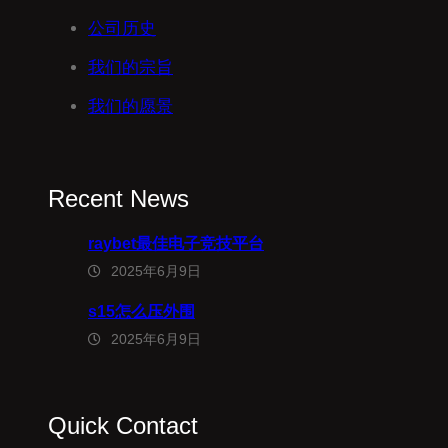
公司历史
我们的宗旨
我们的愿景
Recent News
raybet最佳电子竞技平台
2025年6月9日
s15怎么压外围
2025年6月9日
Quick Contact