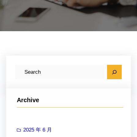
搜
索
Archive
2025 年 6 月