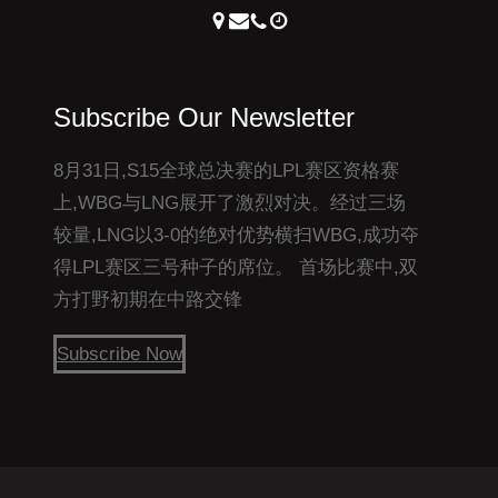
Subscribe Our Newsletter
8月31日,S15全球总决赛的LPL赛区资格赛
上,WBG与LNG展开了激烈对决。经过三场
较量,LNG以3-0的绝对优势横扫WBG,成功夺
得LPL赛区三号种子的席位。 首场比赛中,双
方打野初期在中路交锋
Subscribe Now