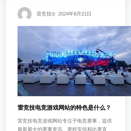
雷竞技
2024年8月21日
雷竞技电竞游戏网站的特色是什么？
雷竞技电竞游戏网站专注于电竞赛事，提供
最新最全的赛事资讯、赛程安排和比赛直