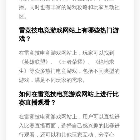
播。同时也有丰富的游戏攻略和玩家互动社
区。
雷竞技电竞游戏网站上有哪些热门游
戏？
在雷竞技电竞游戏网站上，玩家可以找到
《英雄联盟》、《王者荣耀》、《绝地求
生》等众多热门电竞游戏，包括不同类型的
游戏，满足不同玩家的需求。
如何在雷竞技电竞游戏网站上进行比
赛直播观看？
在雷竞技电竞游戏网站上，用户可以直接进
入比赛直播页面，选择自己感兴趣的比赛进
行观看，还可以和其他玩家互动，分享心