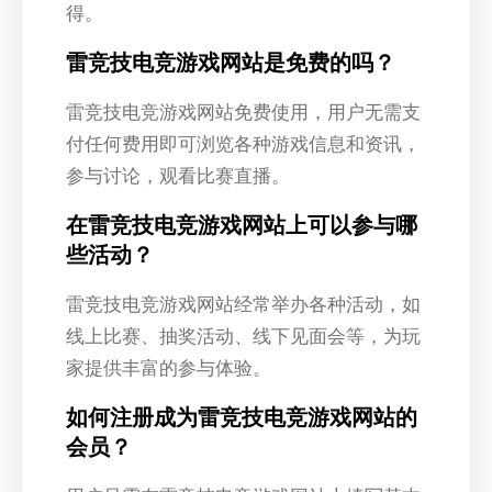
得。
雷竞技电竞游戏网站是免费的吗？
雷竞技电竞游戏网站免费使用，用户无需支
付任何费用即可浏览各种游戏信息和资讯，
参与讨论，观看比赛直播。
在雷竞技电竞游戏网站上可以参与哪
些活动？
雷竞技电竞游戏网站经常举办各种活动，如
线上比赛、抽奖活动、线下见面会等，为玩
家提供丰富的参与体验。
如何注册成为雷竞技电竞游戏网站的
会员？