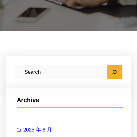
搜
索
Archive
2025 年 6 月