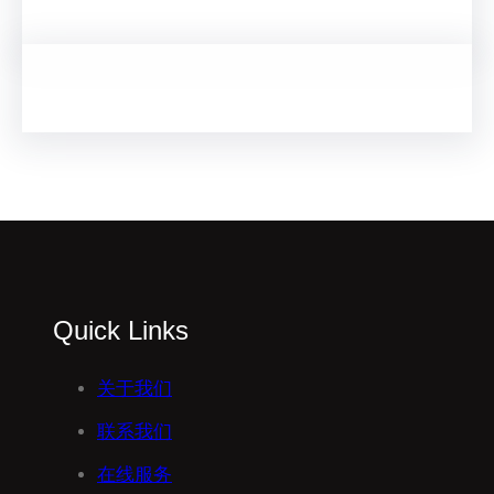
Quick Links
关于我们
联系我们
在线服务