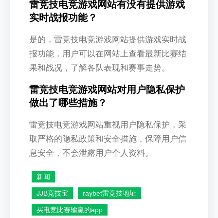
雷竞技电竞游戏网站有没有提供游戏
实时战报功能？
是的，雷竞技电竞游戏网站提供游戏实时战
报功能，用户可以在网站上查看最新比赛结
果和战况，了解各队表现和赛事走势。
雷竞技电竞游戏网站对用户隐私保护
做出了哪些措施？
雷竞技电竞游戏网站重视用户隐私保护，采
取严格的隐私政策和安全措施，保障用户信
息安全，不会泄露用户个人资料。
新闻
JJB竞技宝
raybet雷竞技地址
买电竞比赛输赢的app