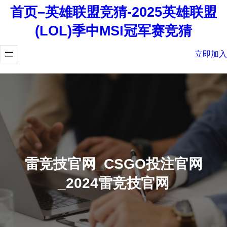
首页–英雄联盟竞猜-2025英雄联盟
(LOL)季中MSI冠军赛竞猜
立即加入
雷竞技官网_CSGO投注官网
_2024雷竞技官网