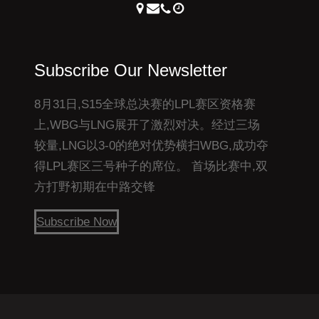
Subscribe Our Newsletter
8月31日,S15全球总决赛的LPL赛区资格赛
上,WBG与LNG展开了激烈对决。经过三场
较量,LNG以3-0的绝对优势横扫WBG,成功夺
得LPL赛区三号种子的席位。 首场比赛中,双
方打野初期在中路交锋
Subscribe Now