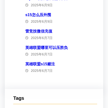
2025年6月9日
s15怎么压外围
2025年6月9日
雷竞技微信充值
2025年6月7日
英雄联盟哪里可以压胜负
2025年6月7日
英雄联盟s15赌注
2025年6月7日
Tags