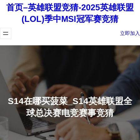
首页–英雄联盟竞猜-2025英雄联盟
(LOL)季中MSI冠军赛竞猜
立即加入
S14在哪买菠菜_S14英雄联盟全
球总决赛电竞赛事竞猜