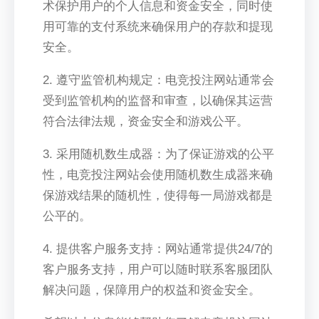
术保护用户的个人信息和资金安全，同时使
用可靠的支付系统来确保用户的存款和提现
安全。
2. 遵守监管机构规定：电竞投注网站通常会
受到监管机构的监督和审查，以确保其运营
符合法律法规，资金安全和游戏公平。
3. 采用随机数生成器：为了保证游戏的公平
性，电竞投注网站会使用随机数生成器来确
保游戏结果的随机性，使得每一局游戏都是
公平的。
4. 提供客户服务支持：网站通常提供24/7的
客户服务支持，用户可以随时联系客服团队
解决问题，保障用户的权益和资金安全。