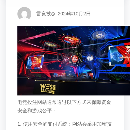
雷竞技
2024年10月2日
电竞投注网站通常通过以下方式来保障资金
安全和游戏公平：
1. 使用安全的支付系统：网站会采用加密技