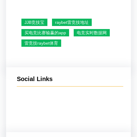
JJB竞技宝
raybet雷竞技地址
买电竞比赛输赢的app
电竞实时数据网
雷竞技raybet体育
Social Links
Facebook
Twitter
LinkedIn
Instagram