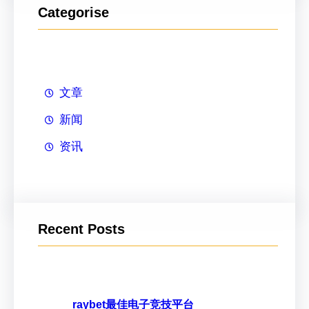
Categorise
文章
新闻
资讯
Recent Posts
raybet最佳电子竞技平台