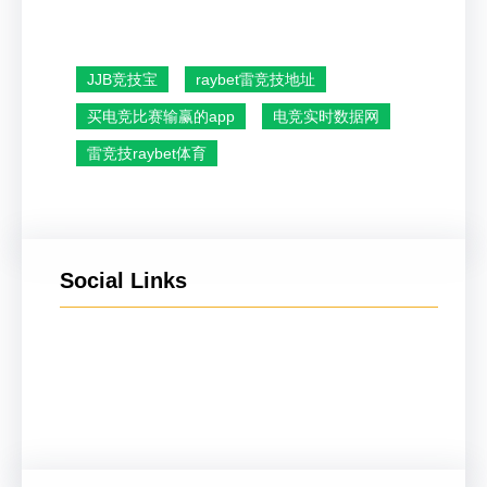
JJB竞技宝
raybet雷竞技地址
买电竞比赛输赢的app
电竞实时数据网
雷竞技raybet体育
Social Links
Facebook
Twitter
LinkedIn
Instagram