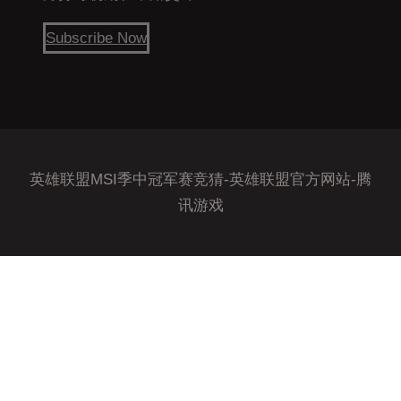
Subscribe Now
英雄联盟MSI季中冠军赛竞猜-英雄联盟官方网站-腾
讯游戏