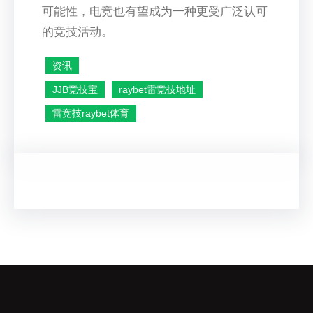
可能性，电竞也有望成为一种更受广泛认可
的竞技活动。
资讯
JJB竞技宝
raybet雷竞技地址
雷竞技raybet体育