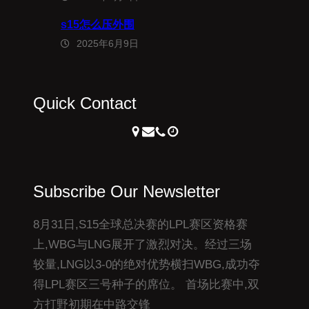
s15怎么压外围
2025年6月9日
Quick Contact
Subscribe Our Newsletter
8月31日,S15全球总决赛的LPL赛区资格赛
上,WBG与LNG展开了激烈对决。经过三场
较量,LNG以3-0的绝对优势横扫WBG,成功夺
得LPL赛区三号种子的席位。 首场比赛中,双
方打野初期在中路交锋