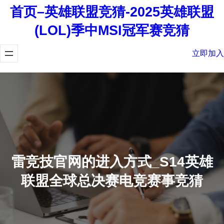
首页–英雄联盟竞猜-2025英雄联盟
(LOL)季中MSI冠军赛竞猜
立即加入
雷竞技官网的进入方式_S14英雄
联盟全球总决赛电竞赛事竞猜