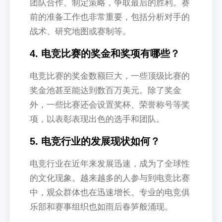
团队合作、制定策略，争取最后的胜利。赛
前的准备工作也非常重要，包括分析对手的
战术、研究地图或赛制等。
4. 电竞比赛的奖金和奖项有哪些？
电竞比赛的奖金数额巨大，一些顶级比赛的
奖金池甚至能达到数百万美元。除了奖金
外，一些比赛还会设置奖杯、荣誉称号等奖
项，以表彰表现出色的选手和团队。
5. 电竞行业的发展现状如何？
电竞行业在近年来发展迅速，成为了全球性
的文化现象。越来越多的人参与到电竞比赛
中，观众群体也在迅速增长。专业的电竞俱
乐部和赛事组织也如雨后春笋般涌现。