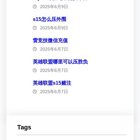
2025年6月9日
s15怎么压外围
2025年6月9日
雷竞技微信充值
2025年6月7日
英雄联盟哪里可以压胜负
2025年6月7日
英雄联盟s15赌注
2025年6月7日
Tags