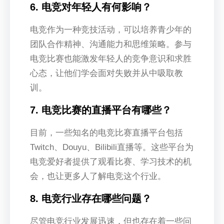
6. 电竞对年轻人有何影响？
电竞作为一种竞技活动，可以培养青少年的
团队合作精神、沟通能力和思维策略。参与
电竞比赛也能激发年轻人的竞争意识和求胜
心态，让他们学会面对失败并从中吸取教
训。
7. 电竞比赛的直播平台有哪些？
目前，一些知名的电竞比赛直播平台包括
Twitch、Douyu、Bilibili直播等。这些平台为
电竞爱好者提供了观看比赛、学习技术的机
会，也让更多人了解电竞这个行业。
8. 电竞行业存在哪些问题？
尽管电竞行业发展迅速，但也存在着一些问