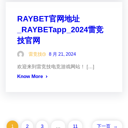
RAYBET官网地址
_RAYBETapp_2024雷竞
技官网
雷竞技
8 月 21, 2024
欢迎来到雷竞技电竞游戏网站！ […]
Know More
1
2
3
…
11
下一页
→