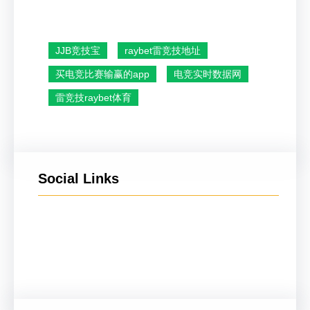
JJB竞技宝
raybet雷竞技地址
买电竞比赛输赢的app
电竞实时数据网
雷竞技raybet体育
Social Links
Facebook
Twitter
LinkedIn
Instagram