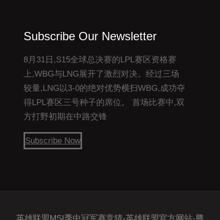
Subscribe Our Newsletter
8月31日,S15全球总决赛的LPL赛区资格赛
上,WBG与LNG展开了激烈对决。经过三场
较量,LNG以3-0的绝对优势横扫WBG,成功夺
得LPL赛区三号种子的席位。 首场比赛中,双
方打野初期在中路交锋
Subscribe Now
英雄联盟MSI季中冠军赛竞猜-英雄联盟官方网站-腾