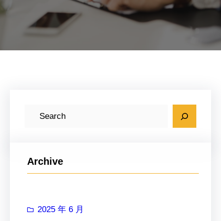
搜
索
Archive
2025 年 6 月