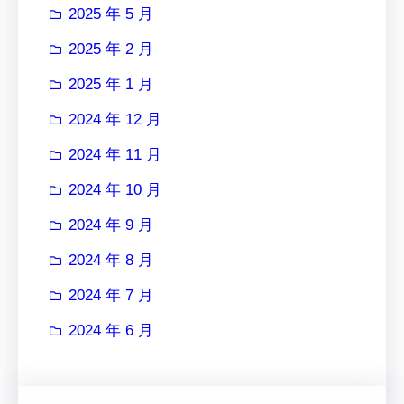
2025 年 5 月
2025 年 2 月
2025 年 1 月
2024 年 12 月
2024 年 11 月
2024 年 10 月
2024 年 9 月
2024 年 8 月
2024 年 7 月
2024 年 6 月