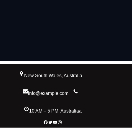
New South Wales, Australia
info@example.com
10 AM – 5 PM, Australiaa
Facebook
Twitter
YouTube
Instagram