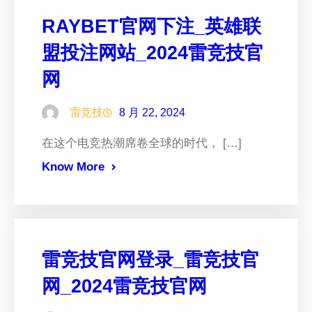
RAYBET官网下注_英雄联
盟投注网站_2024雷竞技官
网
雷竞技
8 月 22, 2024
在这个电竞热潮席卷全球的时代， […]
Know More
雷竞技官网登录_雷竞技官
网_2024雷竞技官网