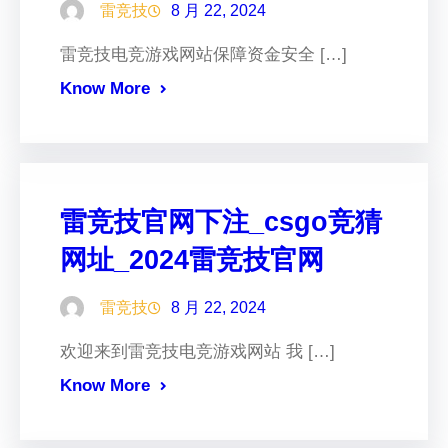
雷竞技
8 月 22, 2024
雷竞技电竞游戏网站保障资金安全 […]
Know More
雷竞技官网下注_csgo竞猜
网址_2024雷竞技官网
雷竞技
8 月 22, 2024
欢迎来到雷竞技电竞游戏网站 我 […]
Know More