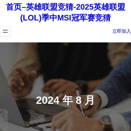
首页–英雄联盟竞猜-2025英雄联盟
(LOL)季中MSI冠军赛竞猜
立即加入
2024 年 8 月