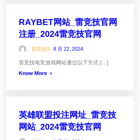
RAYBET网站_雷竞技官网
注册_2024雷竞技官网
雷竞技
8 月 22, 2024
雷竞技电竞游戏网站通过以下方式 […]
Know More
英雄联盟投注网址_雷竞技
网站_2024雷竞技官网