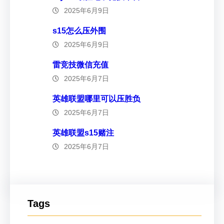
2025年6月9日
s15怎么压外围
2025年6月9日
雷竞技微信充值
2025年6月7日
英雄联盟哪里可以压胜负
2025年6月7日
英雄联盟s15赌注
2025年6月7日
Tags