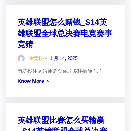
英雄联盟怎么赌钱_S14英
雄联盟全球总决赛电竞赛事
竞猜
雷竞技
1 月 14, 2025
电竞投注网站通常会采取多种措施 […]
Know More
英雄联盟比赛怎么买输赢