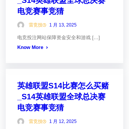
_S14英雄联盟全球总决赛
电竞赛事竞猜
雷竞技
1 月 13, 2025
电竞投注网站保障资金安全和游戏 […]
Know More
英雄联盟S14比赛怎么买赌
_S14英雄联盟全球总决赛
电竞赛事竞猜
雷竞技
1 月 12, 2025