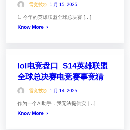
雷竞技
1 月 15, 2025
1. 今年的英雄联盟全球总决赛 […]
Know More
lol电竞盘口_S14英雄联盟
全球总决赛电竞赛事竞猜
雷竞技
1 月 14, 2025
作为一个AI助手，我无法提供实 […]
Know More