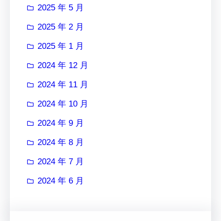
2025 年 5 月
2025 年 2 月
2025 年 1 月
2024 年 12 月
2024 年 11 月
2024 年 10 月
2024 年 9 月
2024 年 8 月
2024 年 7 月
2024 年 6 月