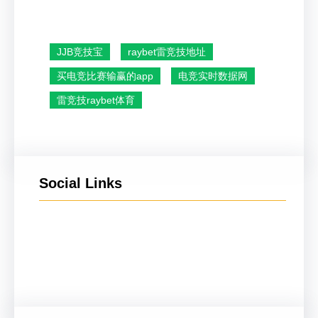
JJB竞技宝
raybet雷竞技地址
买电竞比赛输赢的app
电竞实时数据网
雷竞技raybet体育
Social Links
Facebook
Twitter
LinkedIn
Instagram