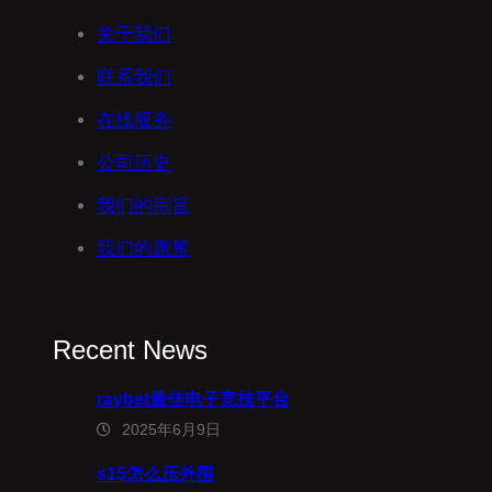
关于我们
联系我们
在线服务
公司历史
我们的宗旨
我们的愿景
Recent News
raybet最佳电子竞技平台
2025年6月9日
s15怎么压外围