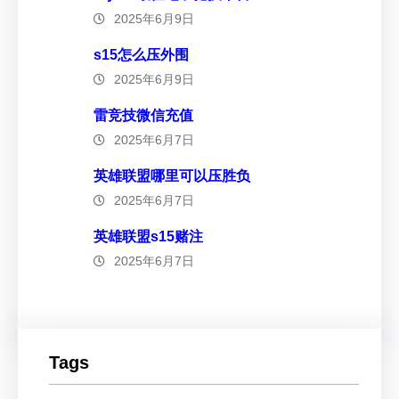
2025年6月9日
s15怎么压外围
2025年6月9日
雷竞技微信充值
2025年6月7日
英雄联盟哪里可以压胜负
2025年6月7日
英雄联盟s15赌注
2025年6月7日
Tags