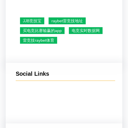
JJB竞技宝
raybet雷竞技地址
买电竞比赛输赢的app
电竞实时数据网
雷竞技raybet体育
Social Links
Facebook
Twitter
LinkedIn
Instagram