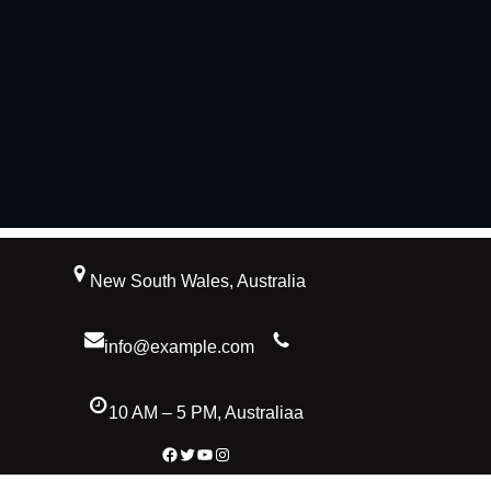
New South Wales, Australia
info@example.com
10 AM – 5 PM, Australiaa
Facebook
Twitter
YouTube
Instagram