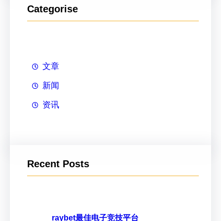
Categorise
文章
新闻
资讯
Recent Posts
raybet最佳电子竞技平台