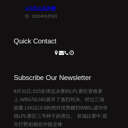
s15怎么压外围
2025年6月9日
Quick Contact
Subscribe Our Newsletter
8月31日,S15全球总决赛的LPL赛区资格赛
上,WBG与LNG展开了激烈对决。经过三场
较量,LNG以3-0的绝对优势横扫WBG,成功夺
得LPL赛区三号种子的席位。 首场比赛中,双
方打野初期在中路交锋