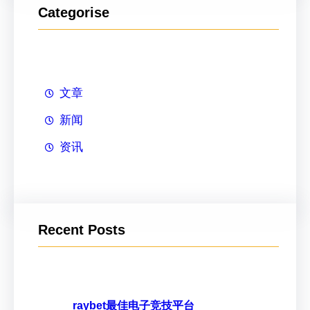
Categorise
文章
新闻
资讯
Recent Posts
raybet最佳电子竞技平台