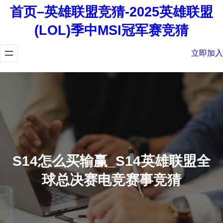
首页–英雄联盟竞猜-2025英雄联盟
(LOL)季中MSI冠军赛竞猜
立即加入
S14怎么买输赢_S14英雄联盟全
球总决赛电竞赛事竞猜