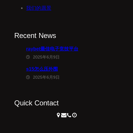
我们的愿景
Recent News
raybet最佳电子竞技平台
2025年6月9日
s15怎么压外围
2025年6月9日
Quick Contact