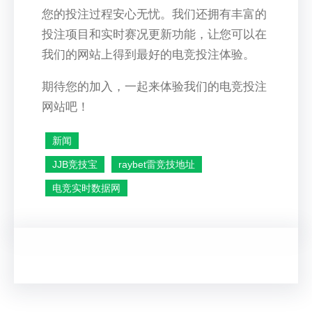
您的投注过程安心无忧。我们还拥有丰富的
投注项目和实时赛况更新功能，让您可以在
我们的网站上得到最好的电竞投注体验。
期待您的加入，一起来体验我们的电竞投注
网站吧！
新闻
JJB竞技宝
raybet雷竞技地址
电竞实时数据网