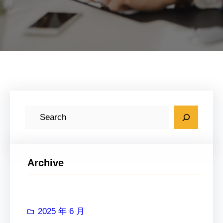
搜
索
Archive
2025 年 6 月