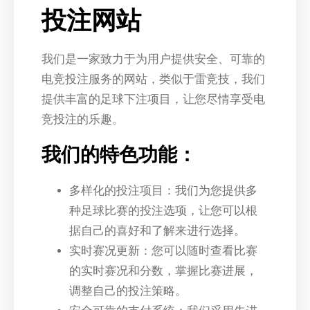
投注网站
我们是一家致力于为用户提供安全、可靠的
电竞投注服务的网站，类似于雷竞技，我们
提供丰富的足球下注项目，让您尽情享受电
竞投注的乐趣。
我们的特色功能：
多样化的投注项目：我们为您提供多
种足球比赛的投注选项，让您可以根
据自己的喜好和了解来进行选择。
实时赛况更新：您可以随时查看比赛
的实时赛况和分数，掌握比赛进展，
调整自己的投注策略。