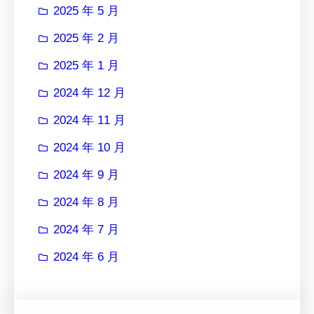
2025 年 5 月
2025 年 2 月
2025 年 1 月
2024 年 12 月
2024 年 11 月
2024 年 10 月
2024 年 9 月
2024 年 8 月
2024 年 7 月
2024 年 6 月