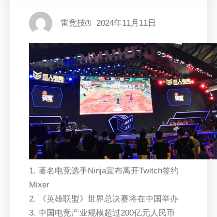
雷竞技
2024年11月11日
1. 著名电竞选手Ninja宣布离开Twitch签约
Mixer
2. 《英雄联盟》世界总决赛将在中国举办
3. 中国电竞产业规模超过200亿元人民币