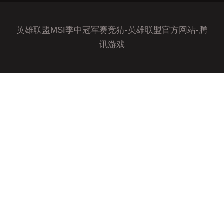
英雄联盟MSI季中冠军赛竞猜-英雄联盟官方网站-腾
讯游戏