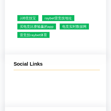
JJB竞技宝
raybet雷竞技地址
买电竞比赛输赢的app
电竞实时数据网
雷竞技raybet体育
Social Links
Facebook
Twitter
LinkedIn
Instagram