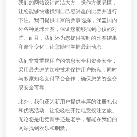
我们的网站设计简洁大方，操作方便易懂，
让您能够快速找到自己感兴趣的比赛并进行
下注。我们提供丰富的赛事选择，涵盖国内
外各种足球比赛，保证您能够找到心仪的对
阵。而且，我们还为您提供实时的比赛结果
和赔率变化，让您随时掌握最新动态。
我们非常重视用户的信息安全和资金安全，
采用最先进的加密技术保护用户隐私，同时
与多家知名支付平台合作，确保您的资金交
易安全可靠。
此外，我们还为新用户提供丰厚的注册礼包
和优惠活动，让您轻松开始电竞投注之旅。
无论您是电竞新手还是老手，都能在我们的
网站找到欢乐和刺激。