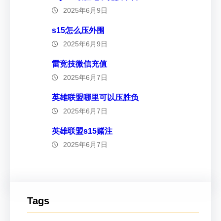
2025年6月9日
s15怎么压外围
2025年6月9日
雷竞技微信充值
2025年6月7日
英雄联盟哪里可以压胜负
2025年6月7日
英雄联盟s15赌注
2025年6月7日
Tags