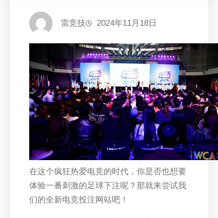
雷竞技
2024年11月18日
在这个疯狂热爱电竞的时代，你是否也想要
体验一番刺激的足球下注呢？那就来尝试我
们的全新电竞投注网站吧！