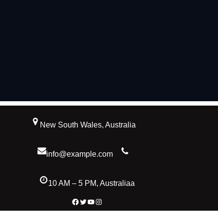
New South Wales, Australia
info@example.com
10 AM – 5 PM, Australiaa
Facebook
Twitter
YouTube
Instagram