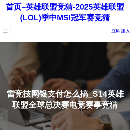
首页–英雄联盟竞猜-2025英雄联盟
(LOL)季中MSI冠军赛竞猜
立即加入
雷竞技网银支付怎么搞_S14英雄
联盟全球总决赛电竞赛事竞猜