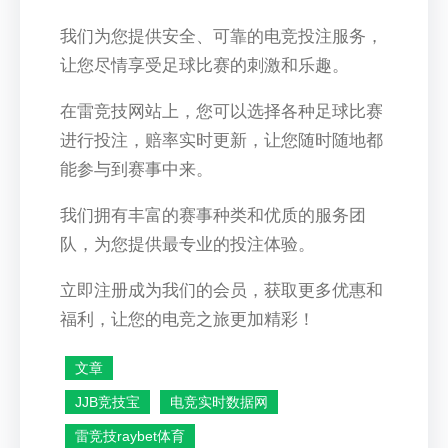
我们为您提供安全、可靠的电竞投注服务，
让您尽情享受足球比赛的刺激和乐趣。
在雷竞技网站上，您可以选择各种足球比赛
进行投注，赔率实时更新，让您随时随地都
能参与到赛事中来。
我们拥有丰富的赛事种类和优质的服务团
队，为您提供最专业的投注体验。
立即注册成为我们的会员，获取更多优惠和
福利，让您的电竞之旅更加精彩！
文章
JJB竞技宝
电竞实时数据网
雷竞技raybet体育