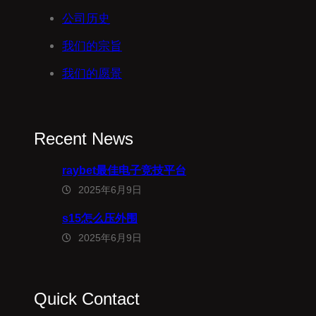
公司历史
我们的宗旨
我们的愿景
Recent News
raybet最佳电子竞技平台
2025年6月9日
s15怎么压外围
2025年6月9日
Quick Contact