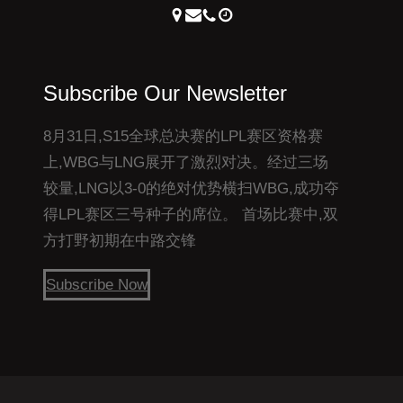
Subscribe Our Newsletter
8月31日,S15全球总决赛的LPL赛区资格赛
上,WBG与LNG展开了激烈对决。经过三场
较量,LNG以3-0的绝对优势横扫WBG,成功夺
得LPL赛区三号种子的席位。 首场比赛中,双
方打野初期在中路交锋
Subscribe Now