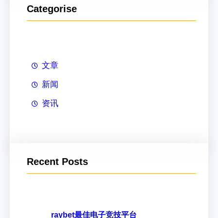
Categorise
文章
新闻
资讯
Recent Posts
raybet最佳电子竞技平台