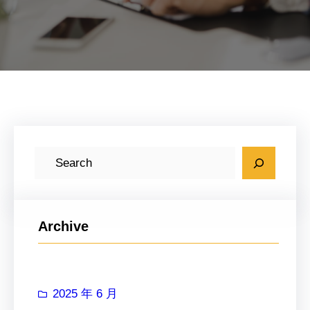
搜
索
Archive
2025 年 6 月