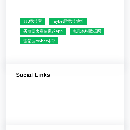
JJB竞技宝
raybet雷竞技地址
买电竞比赛输赢的app
电竞实时数据网
雷竞技raybet体育
Social Links
Facebook
Twitter
LinkedIn
Instagram