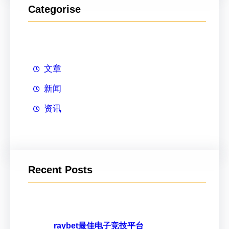
Categorise
文章
新闻
资讯
Recent Posts
raybet最佳电子竞技平台