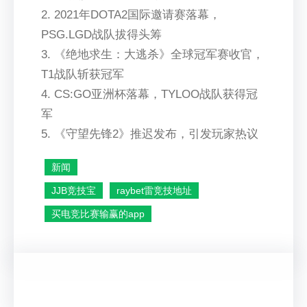
2. 2021年DOTA2国际邀请赛落幕，
PSG.LGD战队拔得头筹
3. 《绝地求生：大逃杀》全球冠军赛收官，
T1战队斩获冠军
4. CS:GO亚洲杯落幕，TYLOO战队获得冠
军
5. 《守望先锋2》推迟发布，引发玩家热议
新闻
JJB竞技宝
raybet雷竞技地址
买电竞比赛输赢的app