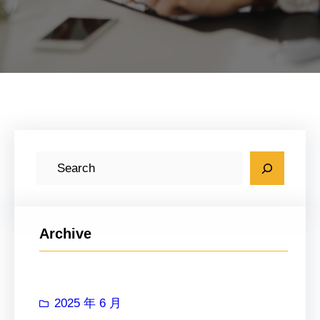
搜
索
Archive
2025 年 6 月