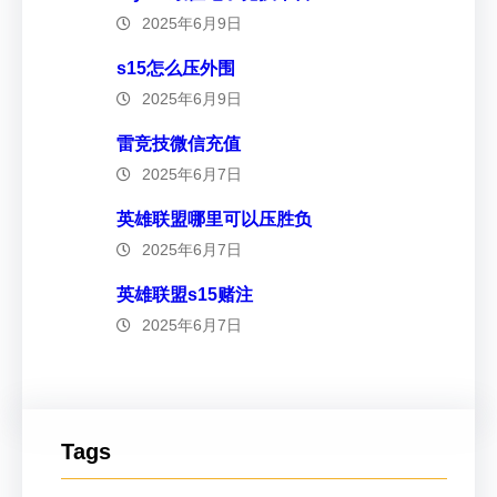
2025年6月9日
s15怎么压外围
2025年6月9日
雷竞技微信充值
2025年6月7日
英雄联盟哪里可以压胜负
2025年6月7日
英雄联盟s15赌注
2025年6月7日
Tags