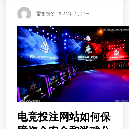
雷竞技
2024年12月7日
电竞投注网站如何保