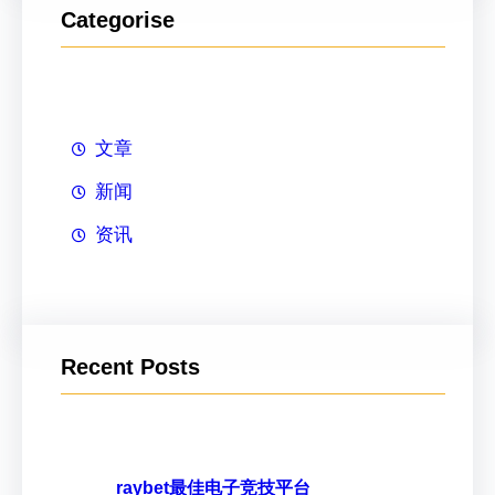
Categorise
文章
新闻
资讯
Recent Posts
raybet最佳电子竞技平台