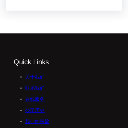
Quick Links
关于我们
联系我们
在线服务
公司历史
我们的宗旨