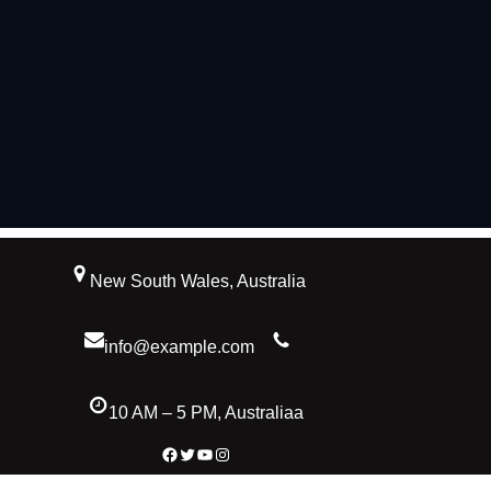
New South Wales, Australia
info@example.com
10 AM – 5 PM, Australiaa
Facebook
Twitter
YouTube
Instagram