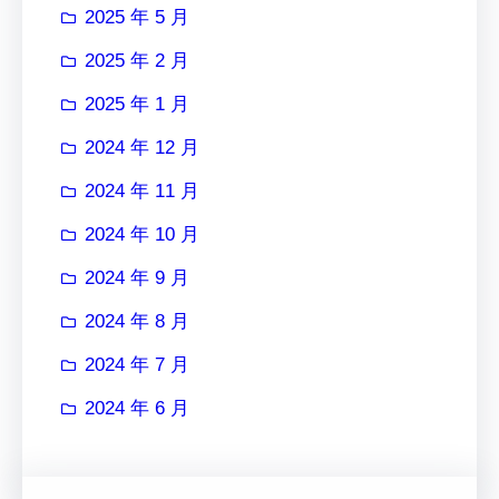
2025 年 5 月
2025 年 2 月
2025 年 1 月
2024 年 12 月
2024 年 11 月
2024 年 10 月
2024 年 9 月
2024 年 8 月
2024 年 7 月
2024 年 6 月