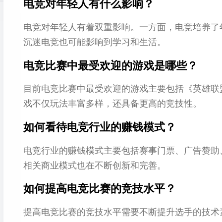
电竞对年轻人有什么影响？
电竞对年轻人有着双重影响。一方面，电竞培养了
沉迷电竞也可能影响到学习和生活。
电竞比赛中最受欢迎的游戏是哪些？
目前电竞比赛中最受欢迎的游戏主要包括《英雄联
戏不仅玩法丰富多样，还具备更高的竞技性。
如何看待电竞行业的赚钱模式？
电竞行业的赚钱模式主要包括赛事门票、广告赞助
相关商业模式也在不断创新和完善。
如何提高电竞比赛的竞技水平？
提高电竞比赛的竞技水平需要不断提升选手的技术