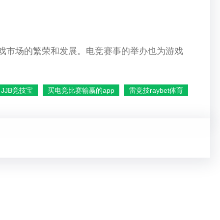
戏市场的繁荣和发展。电竞赛事的举办也为游戏
JJB竞技宝
买电竞比赛输赢的app
雷竞技raybet体育