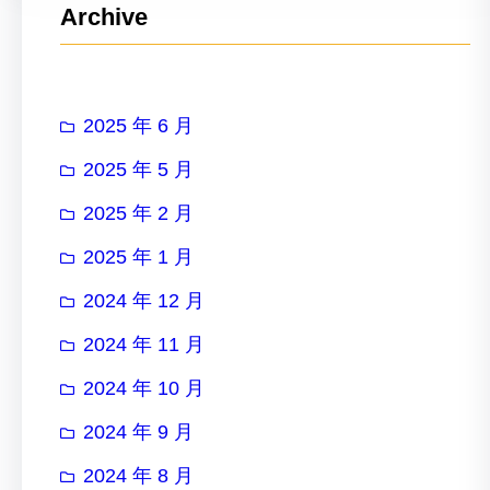
Archive
2025 年 6 月
2025 年 5 月
2025 年 2 月
2025 年 1 月
2024 年 12 月
2024 年 11 月
2024 年 10 月
2024 年 9 月
2024 年 8 月