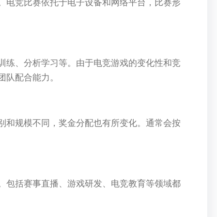
。电竞比赛依托于电子设备和网络平台，比赛形
训练、分析学习等。由于电竞游戏的变化性和竞
团队配合能力。
别和规模不同，奖金分配也有所变化。通常会按
。包括赛事直播、游戏研发、电竞教育等领域都