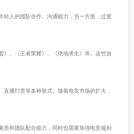
年轻人的团队合作、沟通能力，另一方面，过度
盟》、《王者荣耀》、《绝地求生》等。这些游
、直播打赏等多种形式。随着电竞市场的扩大，
素质和团队配合能力，同时也需要加强电竞规则