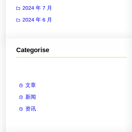
2024 年 7 月
2024 年 6 月
Categorise
文章
新闻
资讯