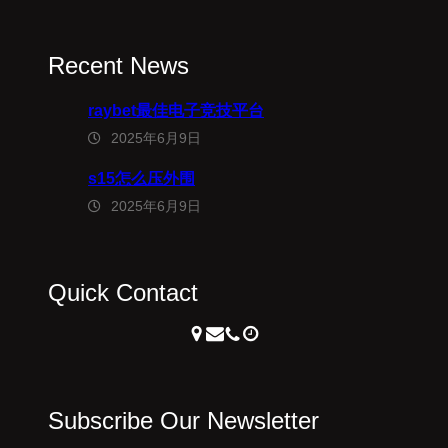
Recent News
raybet最佳电子竞技平台
2025年6月9日
s15怎么压外围
2025年6月9日
Quick Contact
Subscribe Our Newsletter