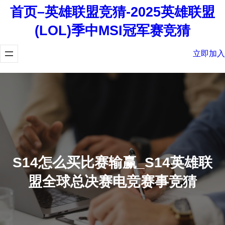
首页–英雄联盟竞猜-2025英雄联盟
(LOL)季中MSI冠军赛竞猜
立即加入
S14怎么买比赛输赢_S14英雄联
盟全球总决赛电竞赛事竞猜