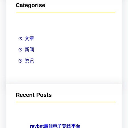
Categorise
文章
新闻
资讯
Recent Posts
raybet最佳电子竞技平台