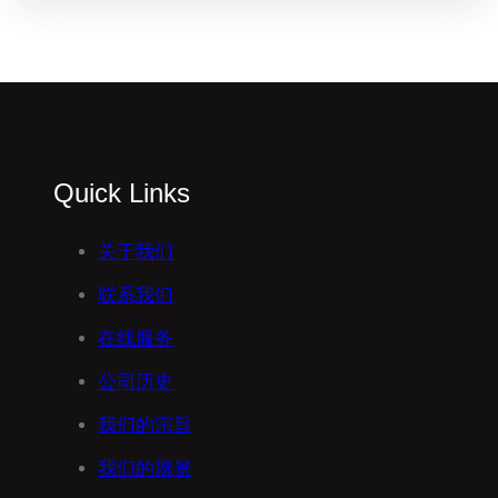
Quick Links
关于我们
联系我们
在线服务
公司历史
我们的宗旨
我们的愿景