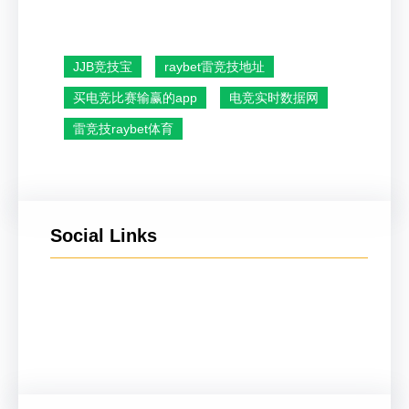
JJB竞技宝
raybet雷竞技地址
买电竞比赛输赢的app
电竞实时数据网
雷竞技raybet体育
Social Links
Facebook
Twitter
LinkedIn
Instagram