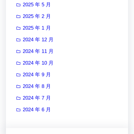
2025 年 5 月
2025 年 2 月
2025 年 1 月
2024 年 12 月
2024 年 11 月
2024 年 10 月
2024 年 9 月
2024 年 8 月
2024 年 7 月
2024 年 6 月