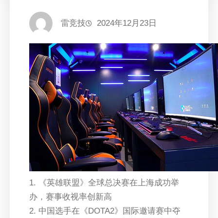
雷竞技
2024年12月23日
1. 《英雄联盟》全球总决赛在上海成功举
办，赛事收视率创新高
2. 中国选手在《DOTA2》国际邀请赛中夺