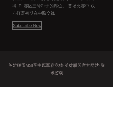
得LPL赛区三号种子的席位。 首场比赛中,双
方打野初期在中路交锋
Subscribe Now
英雄联盟MSI季中冠军赛竞猜-英雄联盟官方网站-腾
讯游戏