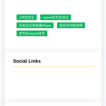
JJB竞技宝
raybet雷竞技地址
买电竞比赛输赢的app
电竞实时数据网
雷竞技raybet体育
Social Links
Facebook
Twitter
LinkedIn
Instagram