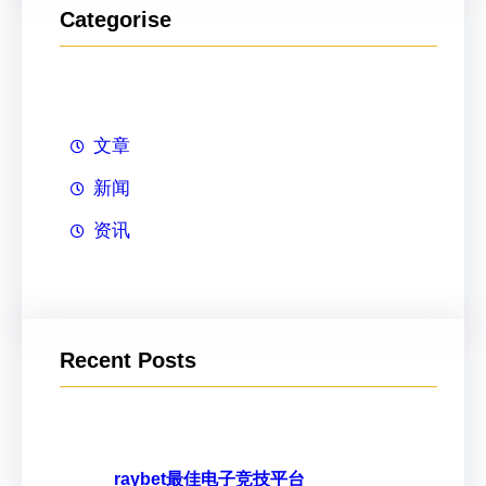
Categorise
文章
新闻
资讯
Recent Posts
raybet最佳电子竞技平台