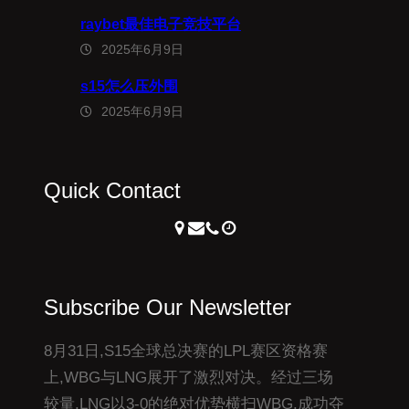
raybet最佳电子竞技平台
2025年6月9日
s15怎么压外围
2025年6月9日
Quick Contact
Subscribe Our Newsletter
8月31日,S15全球总决赛的LPL赛区资格赛
上,WBG与LNG展开了激烈对决。经过三场
较量,LNG以3-0的绝对优势横扫WBG,成功夺