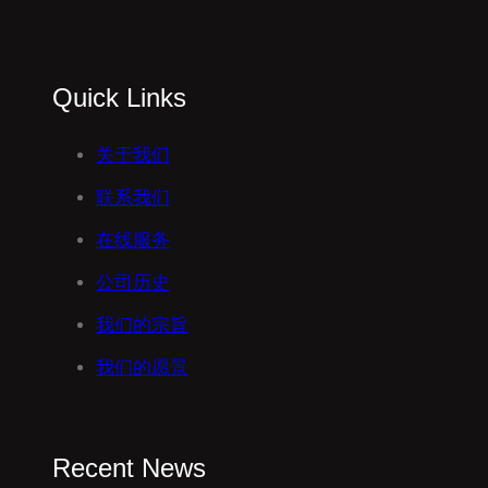
Quick Links
关于我们
联系我们
在线服务
公司历史
我们的宗旨
我们的愿景
Recent News