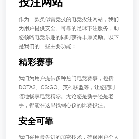
投注网站
作为一款类似雷竞技的电竞投注网站，我们
为用户提供安全、可靠的足球下注服务，助
您领略电竞乐趣的同时获得丰厚奖励。以下
是我们的一些主要功能：
精彩赛事
我们为用户提供多种热门电竞赛事，包括
DOTA2、CS:GO、英雄联盟等，让您随时
随地畅享电竞精彩。无论您是新手还是老
手，都能在这里找到心仪的比赛投注。
安全可靠
我们采用最先进的加密技术，确保用户个人