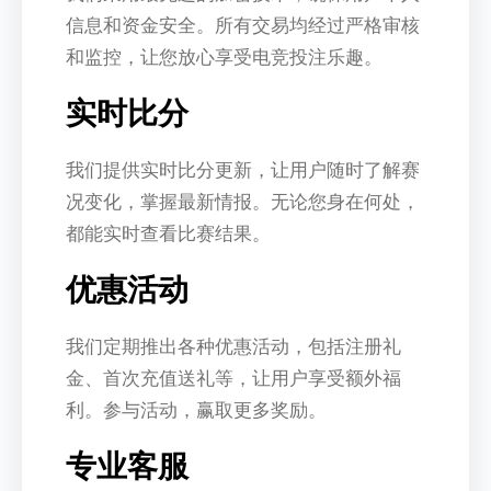
信息和资金安全。所有交易均经过严格审核
和监控，让您放心享受电竞投注乐趣。
实时比分
我们提供实时比分更新，让用户随时了解赛
况变化，掌握最新情报。无论您身在何处，
都能实时查看比赛结果。
优惠活动
我们定期推出各种优惠活动，包括注册礼
金、首次充值送礼等，让用户享受额外福
利。参与活动，赢取更多奖励。
专业客服