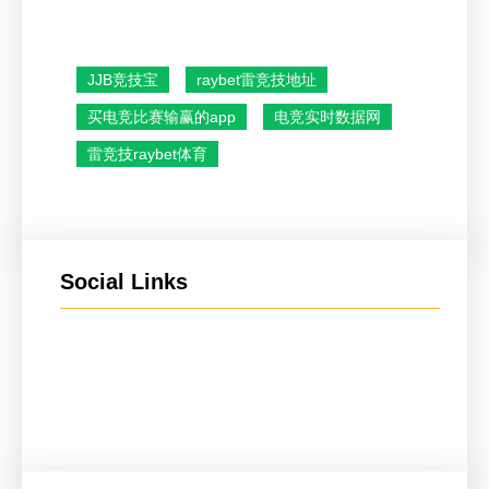
JJB竞技宝
raybet雷竞技地址
买电竞比赛输赢的app
电竞实时数据网
雷竞技raybet体育
Social Links
Facebook
Twitter
LinkedIn
Instagram