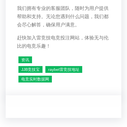
我们拥有专业的客服团队，随时为用户提供
帮助和支持。无论您遇到什么问题，我们都
会尽心解答，确保用户满意。
赶快加入雷竞技电竞投注网站，体验无与伦
比的电竞乐趣！
资讯
JJB竞技宝
raybet雷竞技地址
电竞实时数据网