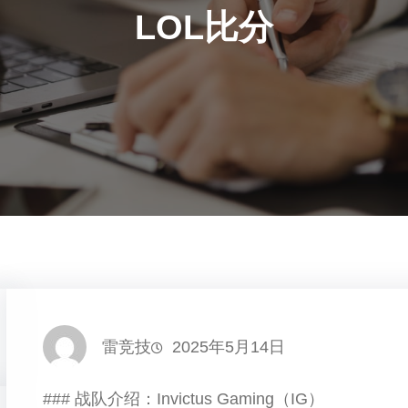
LOL比分
雷竞技
2025年5月14日
### 战队介绍：Invictus Gaming（IG）