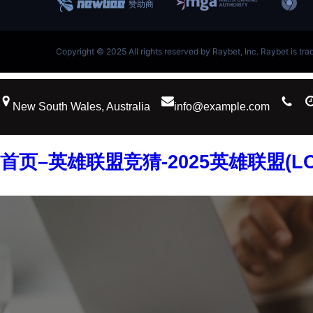
跳
New South Wales, Australia
info@example.com
至
内
容
首页–英雄联盟竞猜-2025英雄联盟(L