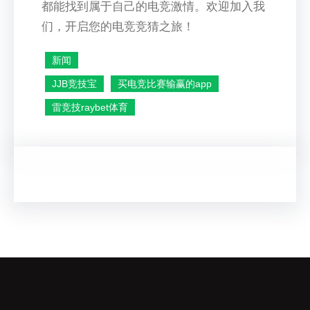
都能找到属于自己的电竞激情。欢迎加入我
们，开启您的电竞竞猜之旅！
新闻
JJB竞技宝
买电竞比赛输赢的app
雷竞技raybet体育