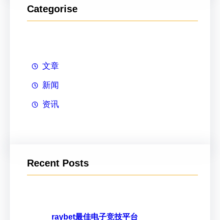
Categorise
文章
新闻
资讯
Recent Posts
raybet最佳电子竞技平台