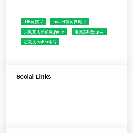
JJB竞技宝
raybet雷竞技地址
买电竞比赛输赢的app
电竞实时数据网
雷竞技raybet体育
Social Links
Facebook
Twitter
LinkedIn
Instagram