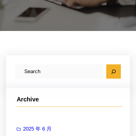
搜
索
Archive
2025 年 6 月