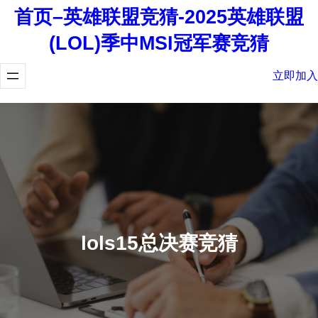
首页–英雄联盟竞猜-2025英雄联盟
(LOL)季中MSI冠军赛竞猜
立即加入
lols15总决赛竞猜