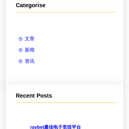
Categorise
文章
新闻
资讯
Recent Posts
raybet最佳电子竞技平台