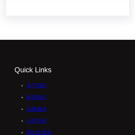
Quick Links
关于我们
联系我们
在线服务
公司历史
我们的宗旨