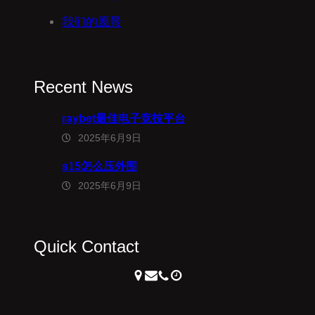
我们的愿景
Recent News
raybet最佳电子竞技平台
2025年6月9日
s15怎么压外围
2025年6月9日
Quick Contact