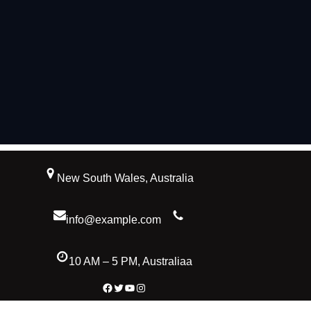
New South Wales, Australia
info@example.com
10 AM – 5 PM, Australiaa
Facebook
Twitter
YouTube
Instagram