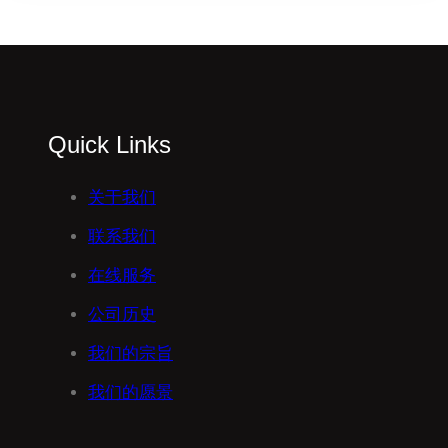
Quick Links
关于我们
联系我们
在线服务
公司历史
我们的宗旨
我们的愿景