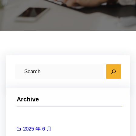
搜
索
Archive
2025 年 6 月