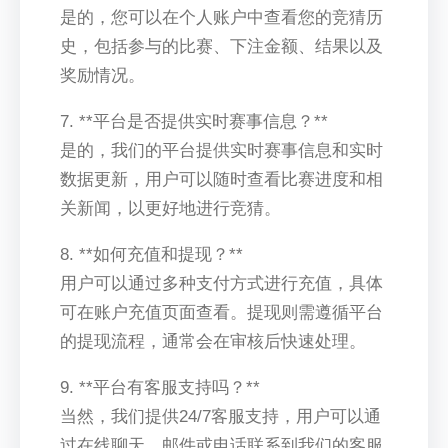
是的，您可以在个人账户中查看您的竞猜历
史，包括参与的比赛、下注金额、结果以及
奖励情况。
7. **平台是否提供实时赛事信息？**
是的，我们的平台提供实时赛事信息和实时
数据更新，用户可以随时查看比赛进度和相
关新闻，以更好地进行竞猜。
8. **如何充值和提现？**
用户可以通过多种支付方式进行充值，具体
可在账户充值页面查看。提现则需遵循平台
的提现流程，通常会在审核后快速处理。
9. **平台有客服支持吗？**
当然，我们提供24/7客服支持，用户可以通
过在线聊天、邮件或电话联系到我们的客服