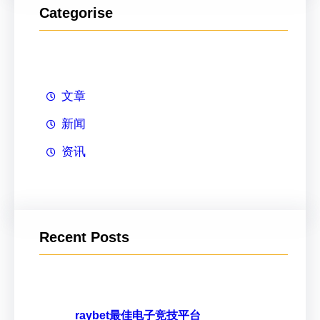
Categorise
文章
新闻
资讯
Recent Posts
raybet最佳电子竞技平台