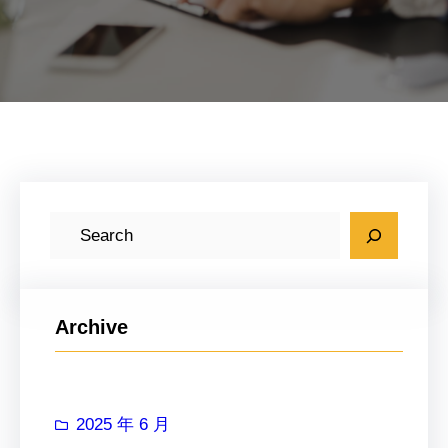
搜
索
Archive
2025 年 6 月