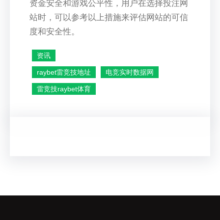
资金安全和游戏公平性，用户在选择投注网
站时，可以参考以上措施来评估网站的可信
度和安全性。
资讯
raybet雷竞技地址
电竞实时数据网
雷竞技raybet体育