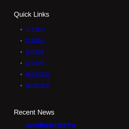
Quick Links
关于我们
联系我们
在线服务
公司历史
我们的宗旨
我们的愿景
Recent News
raybet最佳电子竞技平台