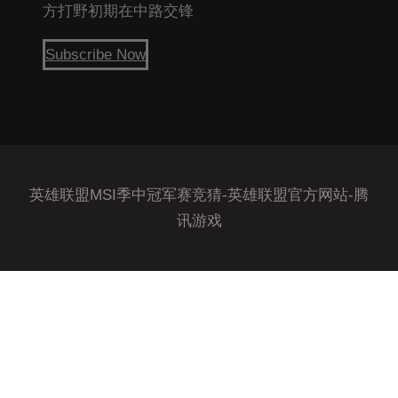
方打野初期在中路交锋
Subscribe Now
英雄联盟MSI季中冠军赛竞猜-英雄联盟官方网站-腾
讯游戏