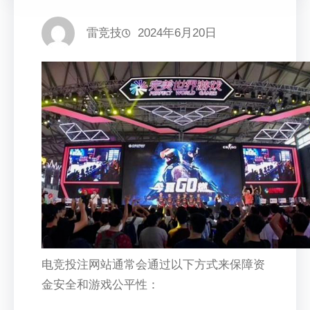
雷竞技
2024年6月20日
电竞投注网站通常会通过以下方式来保障资
金安全和游戏公平性：