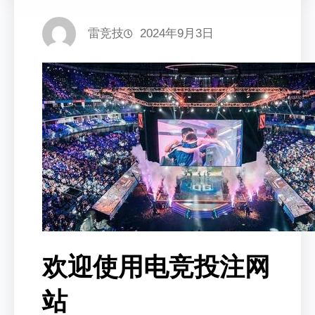
雷竞技
2024年9月3日
欢迎使用电竞投注网
站