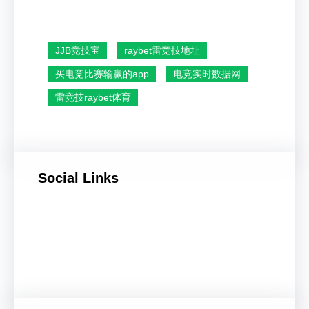
JJB竞技宝
raybet雷竞技地址
买电竞比赛输赢的app
电竞实时数据网
雷竞技raybet体育
Social Links
Facebook
Twitter
LinkedIn
Instagram