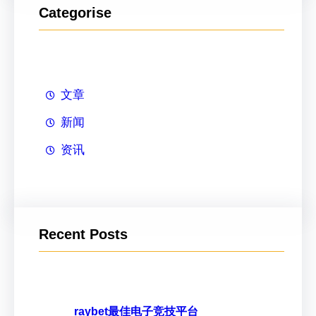
Categorise
文章
新闻
资讯
Recent Posts
raybet最佳电子竞技平台