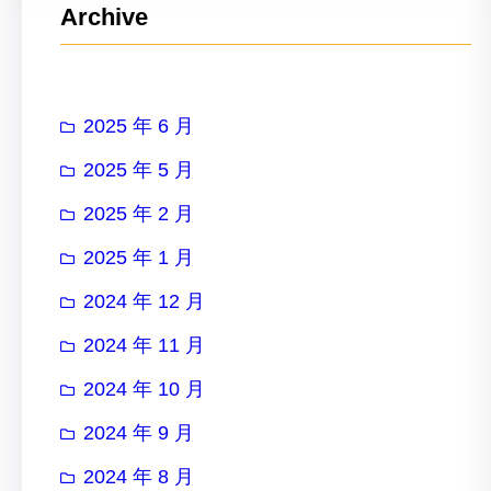
Archive
2025 年 6 月
2025 年 5 月
2025 年 2 月
2025 年 1 月
2024 年 12 月
2024 年 11 月
2024 年 10 月
2024 年 9 月
2024 年 8 月