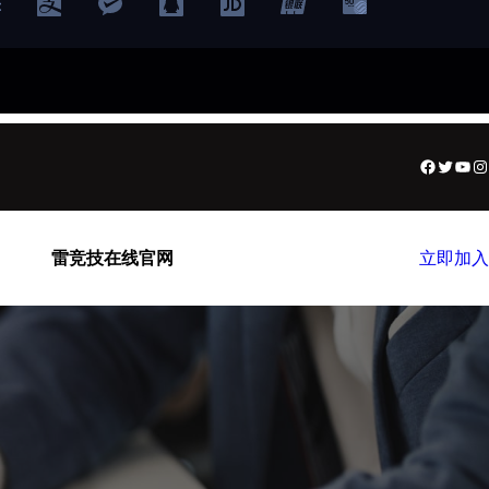
Faceboo
Twitter
You
In
雷竞技在线官网
立即加入