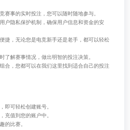
竞赛事的实时投注，您可以随时随地参与。
用户隐私保护机制，确保用户信息和资金的安
便捷，无论您是电竞新手还是老手，都可以轻松
时了解赛事情况，做出明智的投注决策。
组合，您都可以在我们这里找到适合自己的投注
，即可轻松创建账号。
，充值到您的账户中。
趣的比赛。