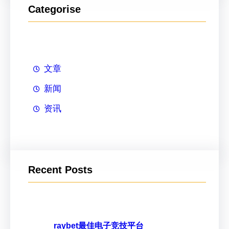
Categorise
文章
新闻
资讯
Recent Posts
raybet最佳电子竞技平台