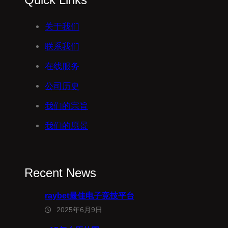
关于我们
联系我们
在线服务
公司历史
我们的宗旨
我们的愿景
Recent News
raybet最佳电子竞技平台
2025年6月9日