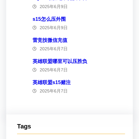
2025年6月9日
s15怎么压外围
2025年6月9日
雷竞技微信充值
2025年6月7日
英雄联盟哪里可以压胜负
2025年6月7日
英雄联盟s15赌注
2025年6月7日
Tags