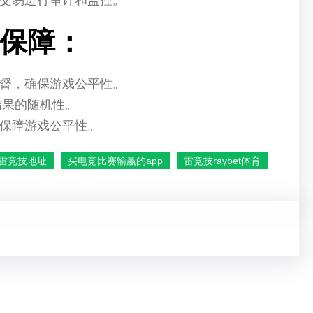
交易进行审计和监控。
保障：
督，确保游戏公平性。
结果的随机性。
保障游戏公平性。
et雷竞技地址
买电竞比赛输赢的app
雷竞技raybet体育