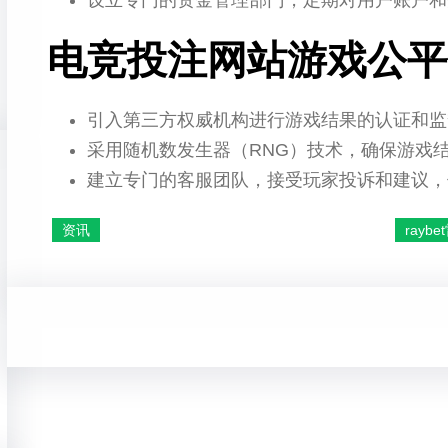
设立专门的资金管理部门，定期对用户账户和
电竞投注网站游戏公平
引入第三方权威机构进行游戏结果的认证和监
采用随机数发生器（RNG）技术，确保游戏
建立专门的客服团队，接受玩家投诉和建议，
资讯
rayb