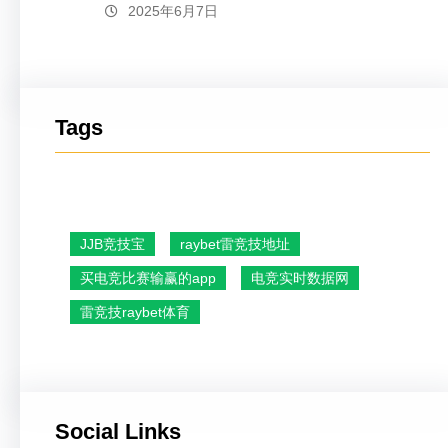
2025年6月7日
Tags
JJB竞技宝
raybet雷竞技地址
买电竞比赛输赢的app
电竞实时数据网
雷竞技raybet体育
Social Links