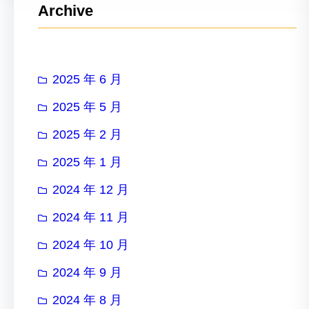
Archive
2025 年 6 月
2025 年 5 月
2025 年 2 月
2025 年 1 月
2024 年 12 月
2024 年 11 月
2024 年 10 月
2024 年 9 月
2024 年 8 月