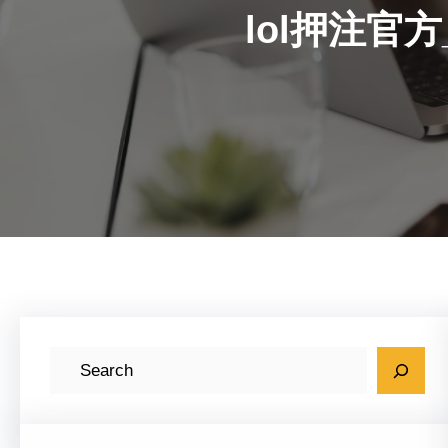
lol押注官
搜
索