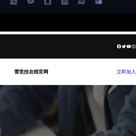
Faceboo
Twitter
You
In
雷竞技在线官网
立即加入