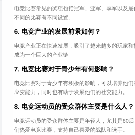
电竞比赛常见的奖项包括冠军、亚军、季军以及最
不同的比赛有不同设置。
6. 电竞产业的发展前景如何？
电竞产业正在快速发展，吸引了越来越多的玩家和
成为一个巨大的产业链。
7. 电竞比赛对于青少年有何影响？
电竞比赛对于青少年有积极的影响，可以培养他们
应变能力，同时也有助于发展他们的社交能力。
8. 电竞运动员的受众群体主要是什么人？
电竞运动员的受众群体主要是年轻人，尤其是80后
们热爱电竞比赛，支持自己喜爱的战队和选手。