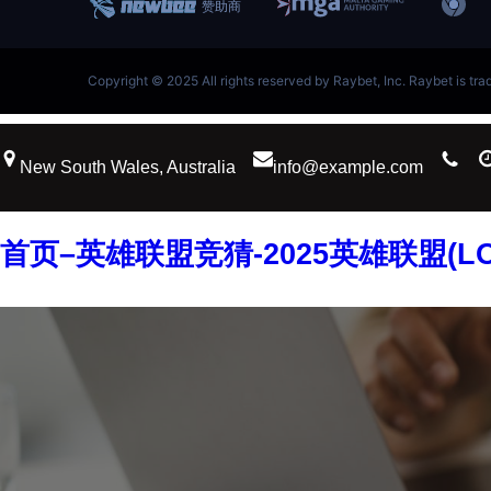
跳
New South Wales, Australia
info@example.com
至
内
容
首页–英雄联盟竞猜-2025英雄联盟(L