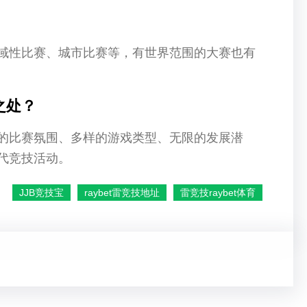
域性比赛、城市比赛等，有世界范围的大赛也有
之处？
的比赛氛围、多样的游戏类型、无限的发展潜
代竞技活动。
JJB竞技宝
raybet雷竞技地址
雷竞技raybet体育