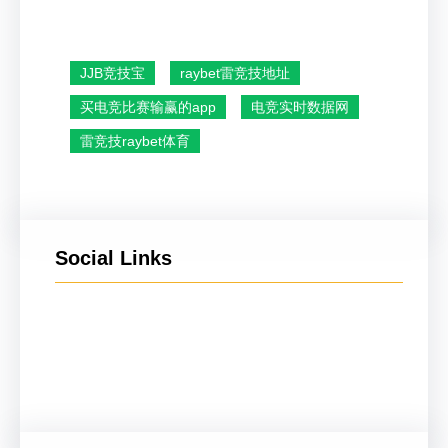
JJB竞技宝
raybet雷竞技地址
买电竞比赛输赢的app
电竞实时数据网
雷竞技raybet体育
Social Links
Facebook
Twitter
LinkedIn
Instagram