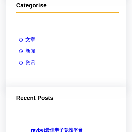
Categorise
文章
新闻
资讯
Recent Posts
raybet最佳电子竞技平台