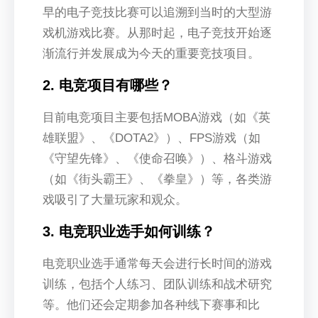
早的电子竞技比赛可以追溯到当时的大型游
戏机游戏比赛。从那时起，电子竞技开始逐
渐流行并发展成为今天的重要竞技项目。
2. 电竞项目有哪些？
目前电竞项目主要包括MOBA游戏（如《英
雄联盟》、《DOTA2》）、FPS游戏（如
《守望先锋》、《使命召唤》）、格斗游戏
（如《街头霸王》、《拳皇》）等，各类游
戏吸引了大量玩家和观众。
3. 电竞职业选手如何训练？
电竞职业选手通常每天会进行长时间的游戏
训练，包括个人练习、团队训练和战术研究
等。他们还会定期参加各种线下赛事和比