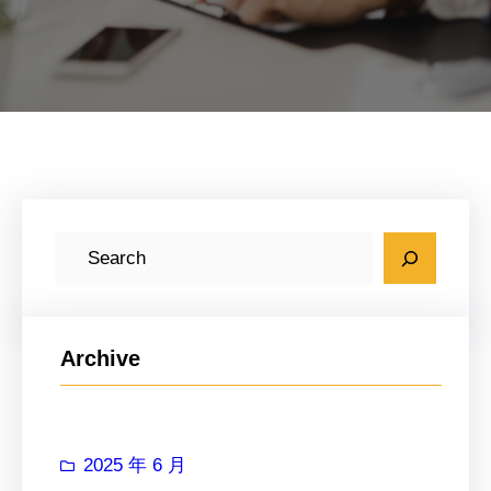
搜
索
Archive
2025 年 6 月