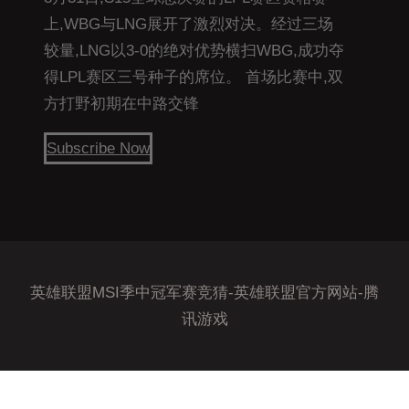
上,WBG与LNG展开了激烈对决。经过三场
较量,LNG以3-0的绝对优势横扫WBG,成功夺
得LPL赛区三号种子的席位。 首场比赛中,双
方打野初期在中路交锋
Subscribe Now
英雄联盟MSI季中冠军赛竞猜-英雄联盟官方网站-腾
讯游戏