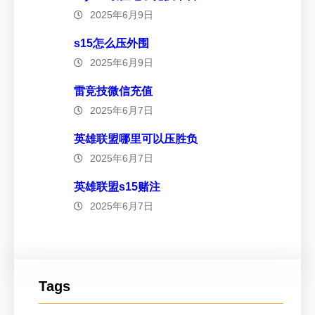
2025年6月9日
s15怎么压外围
2025年6月9日
雷竞技微信充值
2025年6月7日
英雄联盟哪里可以压胜负
2025年6月7日
英雄联盟s15赌注
2025年6月7日
Tags