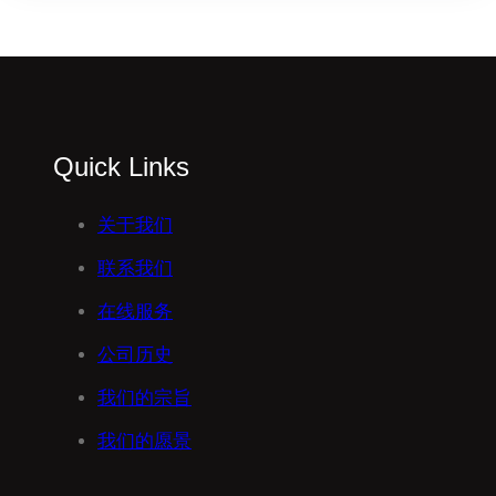
Quick Links
关于我们
联系我们
在线服务
公司历史
我们的宗旨
我们的愿景