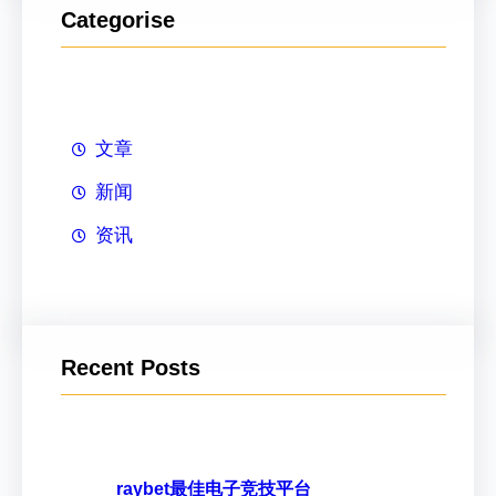
Categorise
文章
新闻
资讯
Recent Posts
raybet最佳电子竞技平台