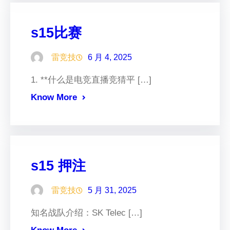
s15比赛
雷竞技
6 月 4, 2025
1. **什么是电竞直播竞猜平 […]
Know More
s15 押注
雷竞技
5 月 31, 2025
知名战队介绍：SK Telec […]