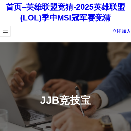
首页–英雄联盟竞猜-2025英雄联盟
(LOL)季中MSI冠军赛竞猜
立即加入
JJB竞技宝