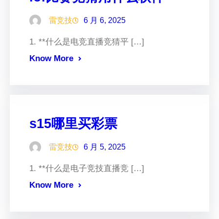
雷竞技
6 月 6, 2025
1. **什么是电竞直播竞猜平 […]
Know More
s15哪里买彩票
雷竞技
6 月 5, 2025
1. **什么是电子竞技直播竞 […]
Know More