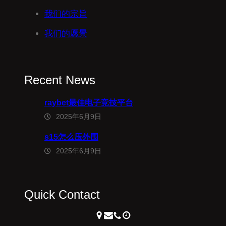
我们的宗旨
我们的愿景
Recent News
raybet最佳电子竞技平台
2025年6月9日
s15怎么压外围
2025年6月9日
Quick Contact