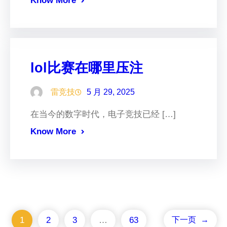
Know More
lol比赛在哪里压注
雷竞技
5 月 29, 2025
在当今的数字时代，电子竞技已经 […]
Know More
1
2
3
…
63
下一页
→