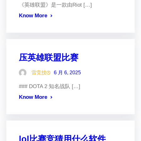
《英雄联盟》是一款由Riot […]
Know More
压英雄联盟比赛
雷竞技
6 月 6, 2025
### DOTA 2 知名战队 […]
Know More
lol比赛竞猜用什么软件