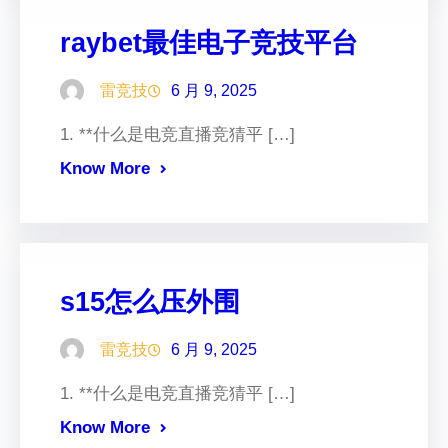
raybet最佳电子竞技平台
雷竞技
6 月 9, 2025
1. **什么是电竞直播竞猜平 […]
Know More
s15怎么压外围
雷竞技
6 月 9, 2025
1. **什么是电竞直播竞猜平 […]
Know More